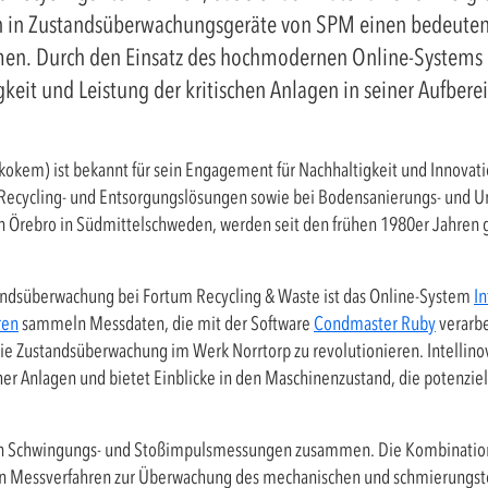
ition in Zustandsüberwachungsgeräte von SPM einen bedeuten
n. Durch den Einsatz des hochmodernen Online-Systems Int
keit und Leistung der kritischen Anlagen in seiner Aufbere
kem) ist bekannt für sein Engagement für Nachhaltigkeit und Innovatio
 Recycling- und Entsorgungslösungen sowie bei Bodensanierungs- und U
n Örebro in Südmittelschweden, werden seit den frühen 1980er Jahren g
tandsüberwachung bei Fortum Recycling & Waste ist das Online-System
In
ren
sammeln Messdaten, die mit der Software
Condmaster Ruby
verarbe
ie Zustandsüberwachung im Werk Norrtorp zu revolutionieren. Intellinov
cher Anlagen und bietet Einblicke in den Maschinenzustand, die potenzi
Schwingungs- und Stoßimpulsmessungen zusammen. Die Kombination
ten Messverfahren zur Überwachung des mechanischen und schmierungst