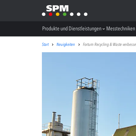
Produkte und Dienstleistungen
Messtechniken
Start
Neuigkeiten
Fortum Recycling & Waste verbesser