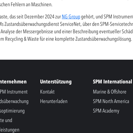
schen Fehlern an Maschinen.
aste, das seit Dezember 2024 zur
NG Group
gehört, und SPM Instrument
PMs Zustandsüberwachungsdienst ServiceNet, über den SPM-Servicetech
Analyse der Messergebnisse und einer Beschreibung eventueller Schäde
tum Recycling & Waste für eine komplette Zustandsüberwachungslösung.
Unternehmen
Unterstützung
SPM International
PM Instrument
Kontakt
Marine & Offshore
ndsüberwachung
Herunterladen
SPM North America
soptimierung
SPM Academy
te und
leistungen