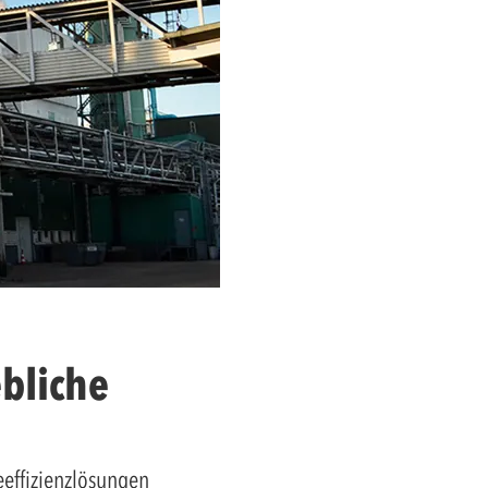
ebliche
eeffizienzlösungen