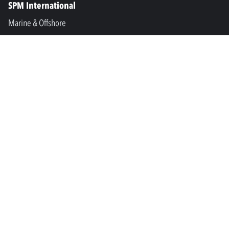
SPM International
Marine & Offshore
SPM North America
SPM Academy
Connect
LinkedIn
Facebook
Youtube
info@spminstrument.se
Urheberrecht © SPM Instrument AB. Alle Rechte vorbehalten.