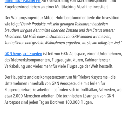
Intellinova Parallel EN
zur Überwachung von Maschinenspindeln und
Kugelgewindetrieben an einer Multitasking-Maschine investiert.
Der Wartungsingenieur Mikael Holmberg kommentierte die Investition
wie folgt:
"Da wir Produkte mit sehr geringen Toleranzen herstellen,
brauchen wir gute Kenntnisse über den Zustand und den Status unserer
Maschinen. Mit Hilfe eines Instruments von SPM können wir messen,
kontrollieren und gezielte Maßnahmen ergreifen, wo sie am nötigsten sind.
"
GKN Aerospace Sweden
ist Teil von GKN Aerospace, einem Unternehmen,
das Triebwerkskomponenten, Flugzeugstrukturen, Kabinenfenster,
Verkabelung und vieles mehr für viele Flugzeuge der Welt herstellt.
Der Hauptsitz und das Kompetenzzentrum für Triebwerkssysteme - die
Unternehmen innerhalb von GKN Aerospace, die mit Teilen für
Flugzeugtriebwerke arbeiten - befinden sich in Trollhättan, Schweden, wo
etwa 2.000 Menschen arbeiten. Die technischen Lösungen von GKN
Aerospace sind jeden Tag an Bord von 100.000 Flügen.