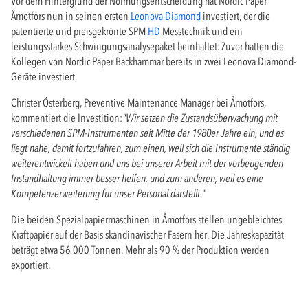
Vor dem Hintergrund der Normungsentscheidung hat Nordic Paper
Åmotfors nun in seinen ersten
Leonova Diamond
investiert, der die
patentierte und preisgekrönte SPM
HD
Messtechnik und ein
leistungsstarkes Schwingungsanalysepaket beinhaltet. Zuvor hatten die
Kollegen von Nordic Paper Bäckhammar bereits in zwei Leonova Diamond-
Geräte investiert.
Christer Österberg, Preventive Maintenance Manager bei Åmotfors,
kommentiert die Investition:
"Wir setzen die Zustandsüberwachung mit
verschiedenen SPM-Instrumenten seit Mitte der 1980er Jahre ein, und es
liegt nahe, damit fortzufahren, zum einen, weil sich die Instrumente ständig
weiterentwickelt haben und uns bei unserer Arbeit mit der vorbeugenden
Instandhaltung immer besser helfen, und zum anderen, weil es eine
Kompetenzerweiterung für unser Personal darstellt.
"
Die beiden Spezialpapiermaschinen in Åmotfors stellen ungebleichtes
Kraftpapier auf der Basis skandinavischer Fasern her. Die Jahreskapazität
beträgt etwa 56 000 Tonnen. Mehr als 90 % der Produktion werden
exportiert.