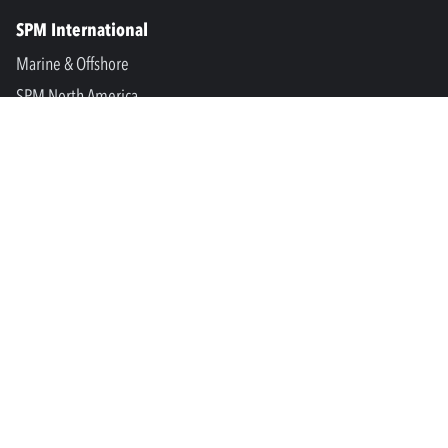
SPM International
Marine & Offshore
SPM North America
SPM Academy
Connect
LinkedIn
Facebook
Youtube
info@spminstrument.se