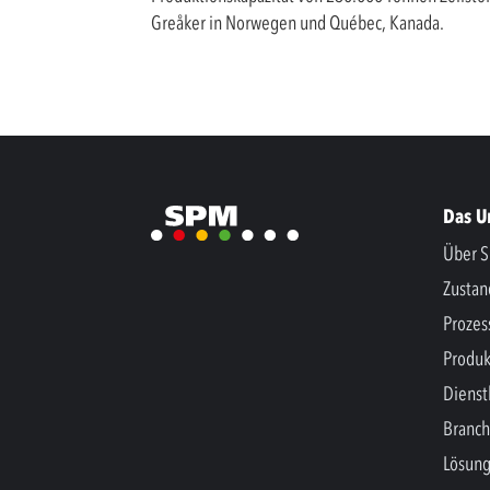
Greåker in Norwegen und Québec, Kanada.
Das 
Über S
Zusta
Prozes
Produk
Dienst
Branc
Lösun