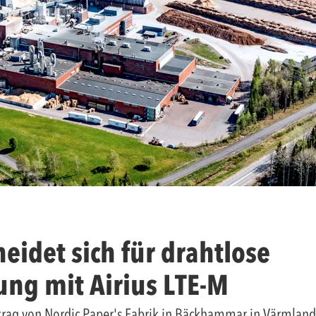
eidet sich für drahtlose
g mit Airius LTE-M
ftrag von Nordic Paper's Fabrik in Bäckhammar in Värmlan