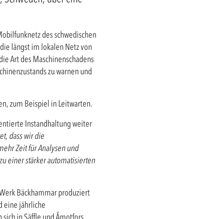
 Mobilfunknetz des schwedischen
die längst im lokalen Netz von
 die Art des Maschinenschadens
aschinenzustands zu warnen und
, zum Beispiel in Leitwarten.
ntierte Instandhaltung weiter
et, dass wir die
ehr Zeit für Analysen und
u einer stärker automatisierten
 Werk Bäckhammar produziert
 eine jährliche
sich in Säffle und Åmotfors,