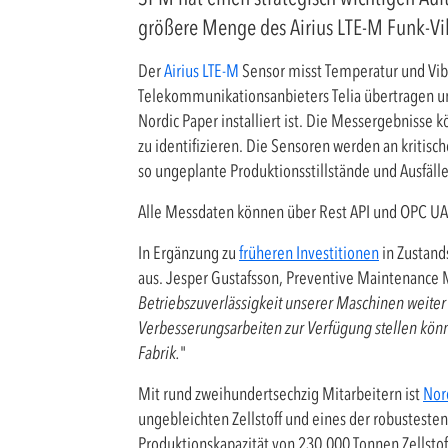
größere Menge des Airius LTE-M Funk-Vib
Der
Airius LTE-M
Sensor misst Temperatur und Vibr
Telekommunikationsanbieters Telia übertragen u
Nordic Paper installiert ist. Die Messergebnisse
zu identifizieren. Die Sensoren werden an kritisc
so ungeplante Produktionsstillstände und Ausfäll
Alle Messdaten können über Rest API und OPC UA 
In Ergänzung zu
früheren Investitionen
in Zustand
aus. Jesper Gustafsson, Preventive Maintenance 
Betriebszuverlässigkeit unserer Maschinen weite
Verbesserungsarbeiten zur Verfügung stellen könn
Fabrik.
"
Mit rund zweihundertsechzig Mitarbeitern ist
Nor
ungebleichten Zellstoff und eines der robusteste
Produktionskapazität von 230.000 Tonnen Zellstof