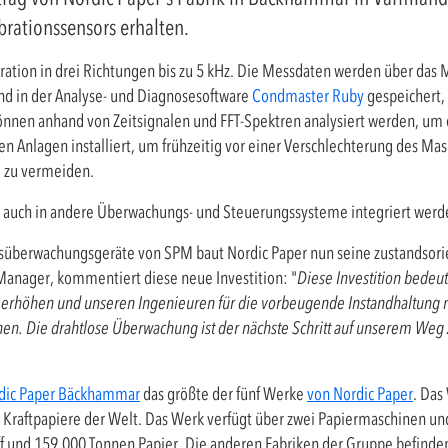
rationssensors erhalten.
ation in drei Richtungen bis zu 5 kHz. Die Messdaten werden über das
nd in der Analyse- und Diagnosesoftware
Condmaster Ruby
gespeichert, 
 können anhand von Zeitsignalen und FFT-Spektren analysiert werden, um
hen Anlagen installiert, um frühzeitig vor einer Verschlechterung des M
e zu vermeiden.
auch in andere Überwachungs- und Steuerungssysteme integriert werden
süberwachungsgeräte von SPM baut Nordic Paper nun seine zustandsorie
Manager, kommentiert diese neue Investition: "
Diese Investition bedeut
r erhöhen und unseren Ingenieuren für die vorbeugende Instandhaltung m
en. Die drahtlose Überwachung ist der nächste Schritt auf unserem Weg z
dic Paper Bäckhammar
das größte der fünf Werke
von Nordic Paper
. Das
n Kraftpapiere der Welt. Das Werk verfügt über zwei Papiermaschinen und
f und 159.000 Tonnen Papier. Die anderen Fabriken der Gruppe befinden 