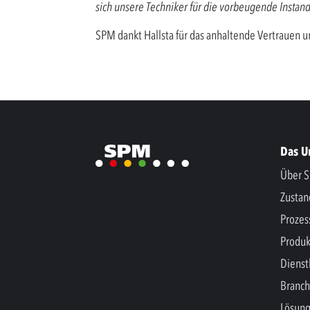
sich unsere Techniker für die vorbeugende Instan
SPM dankt Hallsta für das anhaltende Vertrauen un
Das 
Über S
Zusta
Prozes
Produk
Dienst
Branc
Lösun