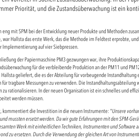
mer Priorität, und die Zustandsüberwachung ist ein kontin
ngem eng mit SPM bei der Entwicklung neuer Produkte und Methoden zus
 war Hallsta das erste Werk, das die Methode im Feldtest erprobte, und
 Implementierung auf vier Siebpressen.
Schließung der Papiermaschine PM3 gezwungen war, ihre Produktionskapaz
tandsüberwachung für die verbleibende Produktion an der PM11 und PM12
 Hallsta geliefert, die es der Abteilung für vorbeugende Instandhaltun
h für tragbare Messungen zu verwenden. Die Instandhaltungsabteilung wi
u rationalisieren. In der neuen Organisation ist ein schnelles und effiz
beitet werden müssen.
 kommentiert die Investition in die neuen Instrumente: "
Unsere vorha
 und mussten ersetzt werden. Da wir gute Erfahrungen mit den SPM-Ger
 gesamten Werk mit einheitlichen Techniken, Instrumenten und Software a
mond zu ersetzen. Durch die Verwendung der gleichen Art von Instrume