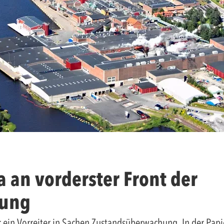
a an vorderster Front der
hung
 ein Vorreiter in Sachen Zustandsüberwachung. In der Papie