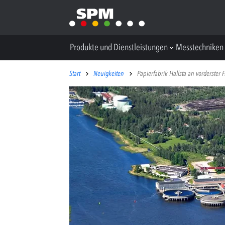
Produkte und Dienstleistungen
Messtechniken
Start
Neuigkeiten
Papierfabrik Hallsta an vorderste