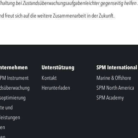
dhaltung bei
Zustandsüberwachungsaufgaben
leichter gegenseitig helfen
d freut sich auf die weitere Zusammenarbeit in der Zukunft.
Unternehmen
Unterstützung
SPM International
PM Instrument
Kontakt
Marine & Offshore
ndsüberwachung
Herunterladen
SPM North America
soptimierung
SPM Academy
te und
leistungen
hen
gen