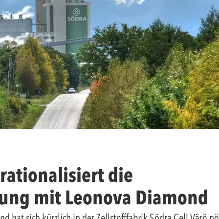
ationalisiert die
ung mit Leonova Diamond
hat sich kürzlich in der Zellstofffabrik Södra Cell Värö nö