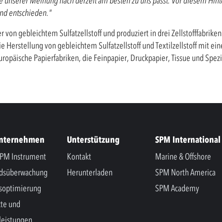
ie unserer Meinung nach derzeit am besten zu uns passt. Vor diesem Hint
ond entschieden."
er von gebleichtem Sulfatzellstoff und produziert in drei Zellstofffabrike
e Herstellung von gebleichtem Sulfatzellstoff und Textilzellstoff mit e
opäische Papierfabriken, die Feinpapier, Druckpapier, Tissue und Spez
Unternehmen
Unterstützung
SPM International
PM Instrument
Kontakt
Marine & Offshore
ndsüberwachung
Herunterladen
SPM North America
soptimierung
SPM Academy
te und
leistungen