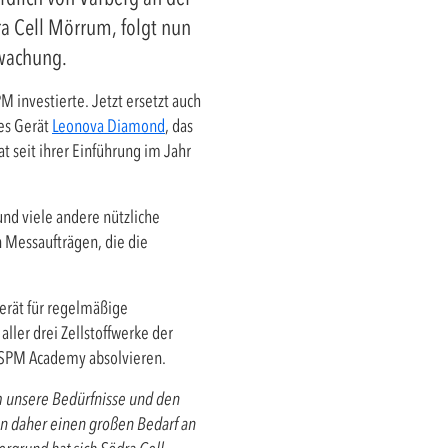
ra Cell Mörrum, folgt nun
rwachung.
M investierte. Jetzt ersetzt auch
es Gerät
Leonova Diamond
, das
 seit ihrer Einführung im Jahr
d viele andere nützliche
 Messaufträgen, die die
erät für regelmäßige
ller drei Zellstoffwerke der
er SPM Academy absolvieren.
m unsere Bedürfnisse und den
en daher einen großen Bedarf an