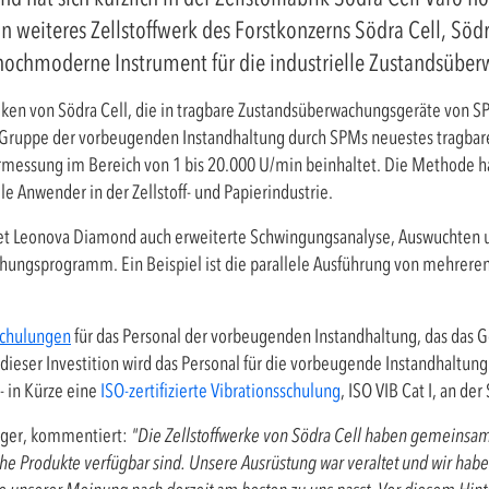
n weiteres Zellstoffwerk des Forstkonzerns Södra Cell, Söd
s hochmoderne Instrument für die industrielle Zustandsübe
riken von Södra Cell, die in tragbare Zustandsüberwachungsgeräte von SP
e Gruppe der vorbeugenden Instandhaltung durch SPMs neuestes tragbar
rmessung im Bereich von 1 bis 20.000 U/min beinhaltet. Die Methode hat
 Anwender in der Zellstoff- und Papierindustrie.
 Leonova Diamond auch erweiterte Schwingungsanalyse, Auswuchten un
ungsprogramm. Ein Beispiel ist die parallele Ausführung von mehreren
chulungen
für das Personal der vorbeugenden Instandhaltung, das das G
ieser Investition wird das Personal für die vorbeugende Instandhaltung a
- in Kürze eine
ISO-zertifizierte Vibrationsschulung
, ISO VIB Cat I, an d
ager, kommentiert:
"Die Zellstoffwerke von Södra Cell haben gemeinsa
he Produkte verfügbar sind. Unsere Ausrüstung war veraltet und wir hab