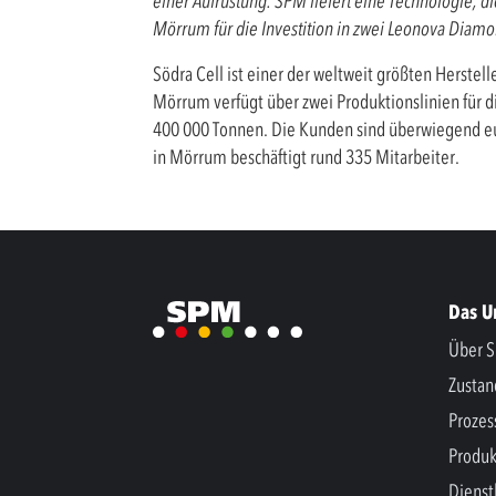
einer Aufrüstung. SPM liefert eine Technologie, d
Mörrum für die Investition in zwei Leonova Diam
Södra Cell ist einer der weltweit größten Herstell
Mörrum verfügt über zwei Produktionslinien für di
400 000 Tonnen. Die Kunden sind überwiegend eur
in Mörrum beschäftigt rund 335 Mitarbeiter.
Das 
Über S
Zusta
Prozes
Produk
Dienst