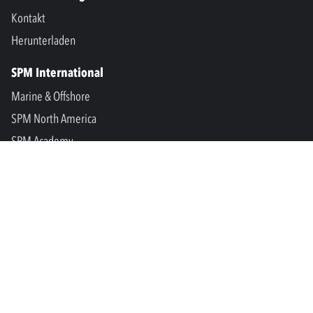
Kontakt
Herunterladen
SPM International
Marine & Offshore
SPM North America
SPM Academy
Connect
LinkedIn
Facebook
Youtube
info@spminstrument.se