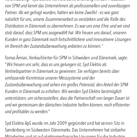
von SPM und kennt das Unternehmen als professionellen und zuverlässigen
Partner. Als wir gefragt wurden, hatten wir keine Zweifel - es war ganz
natürlich für uns, unsere Zusammenarbeit zu verstärken und die Rolle des
Distributors in Dänemark zu übernehmen. Es war uns eine Ehre und wir sind
stolz darauf, dass SPM uns ausgewählt hat. Wir freuen uns darauf, unseren
Kunden in ganz Dänemark noch fortschrittlichere und innovativere Lösungen
im Bereich der Zustandsüberwachung anbieten zu können."
Tomas Årman, Verkaufsleiter für SPM in Schweden und Dänemark, sagte:
"
Wir freuen uns sehr, dass es uns gelungen ist, Syd Elektro als
Vertriebspartner in Dänemark zu gewinnen. Sie verfügen bereits über
umfassende Kenntnisse unserer Messsysteme und der
Zustandsüberwachung und sehen ein großes Potenzial, den Anteil der SPM-
Kunden in Dänemark zu erhöhen. Wir werden Syd Elektro bestmöglich
unterstützen, um sicherzustellen, dass die Partnerschaft von langer Dauer ist
und wir gemeinsam der dänischen Industrie helfen können, noch effizienter
und profitabler zu werden.
"
Syd Elektro ApS wurde im Jahr 2009 gegründet und hat seinen Sitz in
Sønderborg im Südwesten Dänemarks. Das Unternehmen hat siebzehn
Mitarbeiter und ist auf elektromechanische Lösungen für die Industrie