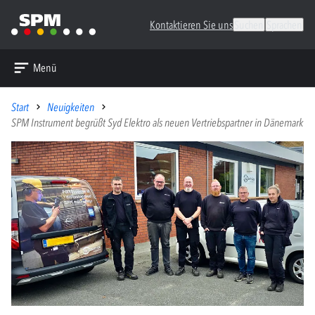
Kontaktieren Sie uns
Suchen
Sprachen
Menü
Start
Neuigkeiten
SPM Instrument begrüßt Syd Elektro als neuen Vertriebspartner in Dänemark