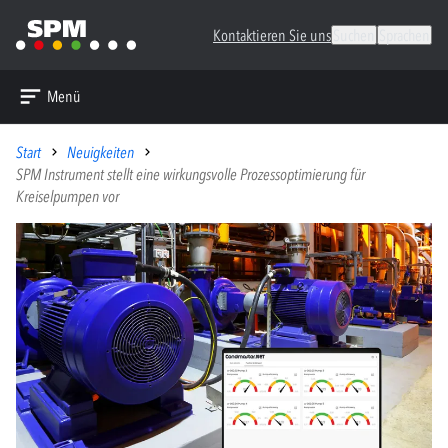
Kontaktieren Sie uns
Suchen
Sprachen
Menü
Start
Neuigkeiten
SPM Instrument stellt eine wirkungsvolle Prozessoptimierung für
Kreiselpumpen vor