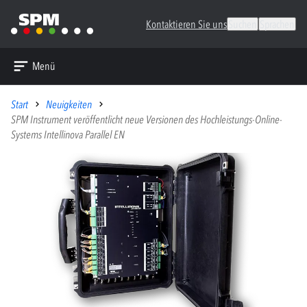
Kontaktieren Sie uns
Suchen
Sprachen
Menü
Start
Neuigkeiten
SPM Instrument veröffentlicht neue Versionen des Hochleistungs-Online-
Systems Intellinova Parallel EN