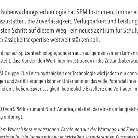
andsüberwachungstechnologie hat SPM Instrument immer ein
ustatten, die Zuverlässigkeit, Verfügbarkeit und Leistung s
sten Schritt auf diesem Weg - ein neues Zentrum für Schu
erlässigkeitsexpertise weltweit stärken soll.
nicht nur auf Spitzentechnologie, sondern auch auf gemeinsamem Lerne
estellt, dass Kunden den Wert ihrer Investitionen in die Zustandsüber
-Gruppe. Die Leistungsfähigkeit der Technologie wird jedoch nur dann 
gen und Zertifizierungen können Unternehmen das volle Potenzial ihrer
ine höhere Zuverlässigkeit, betriebliche Exzellenz und Vertrauen in
CEO von SPM Instrument North America, geleitet, der einen umfangreich
ng mitbringt.
em Wunsch heraus entstanden, Fachleuten aus der Wartungs- und Zuverlä
essionelle Schulungen mit neu entwickelten, inspirierenden Kursmateria