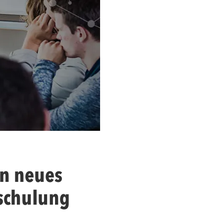
in neues
sschulung