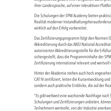
ihrer Landessprache, auf einer interaktiven Plattf
Die Schulungen der SPM Academy bieten praktische
Realität moderner Instandhaltungsherausforderung
wirklich auf den Erfolg vorbereitet.
Das Zertifizierungsprogramm folgt den Normen IS
Akkreditierung durch das ANSI National Accreditati
autorisierten Akkreditierungsstelle für die Erfül
sichergestellt, dass die Programminhalte der SP
Zertifizierung international relevant und wertvoll 
Hinter der Akademie stehen auch hoch angesehene
CAT IV-zertifiziert, leiten die Kursentwicklung un
sondern auch praktische Einblicke, die auf der Real
"
Es gibt weltweit eine wachsende Nachfrage nach 
Schulungen und Zertifizierungen anbieten, könn
Teilnehmern wertvolle, von der Industrie anerkann