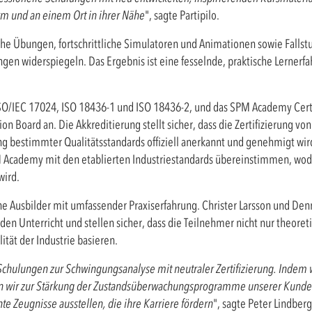
orm und an einem Ort in ihrer Nähe
", sagte Partipilo.
 Übungen, fortschrittliche Simulatoren und Animationen sowie Fallstud
en widerspiegeln. Das Ergebnis ist eine fesselnde, praktische Lernerfa
O/IEC 17024, ISO 18436-1 und ISO 18436-2, und das SPM Academy Certifi
on Board an. Die Akkreditierung stellt sicher, dass die Zertifizierung v
lung bestimmter Qualitätsstandards offiziell anerkannt und genehmigt wi
M Academy mit den etablierten Industriestandards übereinstimmen, wod
wird.
 Ausbilder mit umfassender Praxiserfahrung. Christer Larsson und Den
d den Unterricht und stellen sicher, dass die Teilnehmer nicht nur theor
ität der Industrie basieren.
Schulungen zur Schwingungsanalyse mit neutraler Zertifizierung. Indem w
en wir zur Stärkung der Zustandsüberwachungsprogramme unserer Kunden
te Zeugnisse ausstellen, die ihre Karriere fördern
", sagte Peter Lindber