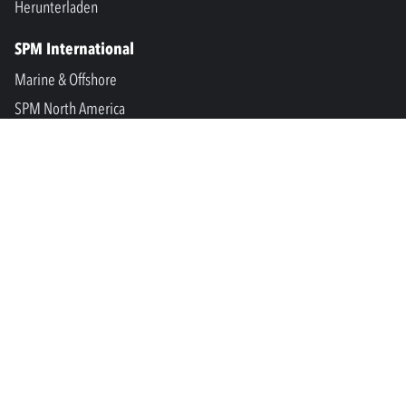
Herunterladen
SPM International
Marine & Offshore
SPM North America
SPM Academy
Connect
LinkedIn
Facebook
Youtube
info@spminstrument.se