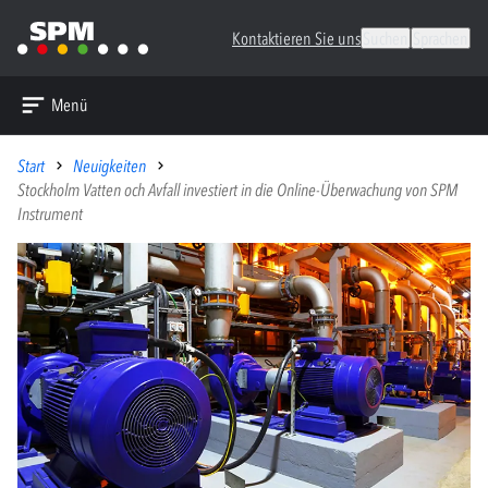
Kontaktieren Sie uns
Suchen
Sprachen
Menü
Start
Neuigkeiten
Stockholm Vatten och Avfall investiert in die Online-Überwachung von SPM
Instrument