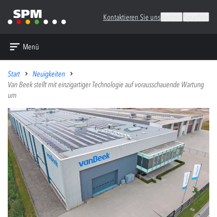
Kontaktieren Sie uns
Suchen
Sprachen
Menü
Start
Neuigkeiten
Van Beek stellt mit einzigartiger Technologie auf vorausschauende Wartung
um