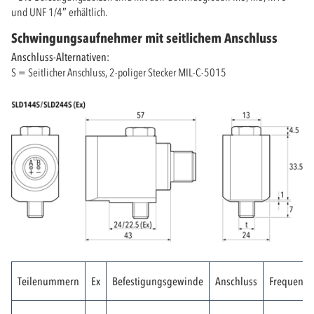
und UNF 1/4″ erhältlich.
Schwingungsaufnehmer mit seitlichem Anschluss
Anschluss-Alternativen:
S = Seitlicher Anschluss, 2-poliger Stecker MIL-C-5015
Teilenummern
Ex
Befestigungsgewinde
Anschluss
Frequenzb