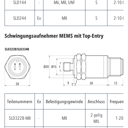
SLD144
-
M6, M8, UNF
S
2-10 00
SLD244
Ex
M8
S
2-10 00
Schwingungsaufnehmer MEMS mit Top-Entry
Teilenummern
Ex
Befestigungsgewinde
Anschluss
Frequenzb
2-polig
SLD322B-M8
-
M8
1-2000
MIL