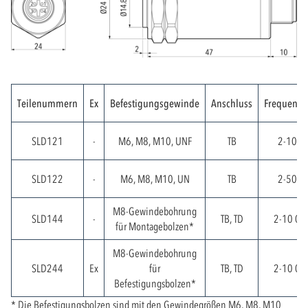
Teilenummern
Ex
Befestigungsgewinde
Anschluss
Frequenzb
SLD121
-
M6, M8, M10, UNF
TB
2-1000
SLD122
-
M6, M8, M10, UN
TB
2-5000
M8-Gewindebohrung
SLD144
-
TB, TD
2-10 00
für Montagebolzen*
M8-Gewindebohrung
SLD244
Ex
für
TB, TD
2-10 00
Befestigungsbolzen*
* Die Befestigungsbolzen sind mit den Gewindegrößen M6, M8, M10