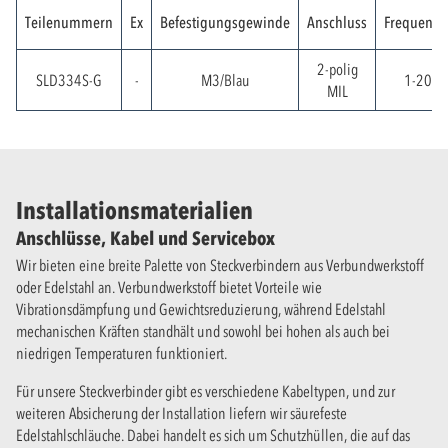
Teilenummern
Ex
Befestigungsgewinde
Anschluss
Frequenzb
2-polig
SLD334S-G
-
M3/Blau
1-2000
MIL
Installationsmaterialien
Anschlüsse, Kabel und Servicebox
Wir bieten eine breite Palette von Steckverbindern aus Verbundwerkstoff
oder Edelstahl an. Verbundwerkstoff bietet Vorteile wie
Vibrationsdämpfung und Gewichtsreduzierung, während Edelstahl
mechanischen Kräften standhält und sowohl bei hohen als auch bei
niedrigen Temperaturen funktioniert.
Für unsere Steckverbinder gibt es verschiedene Kabeltypen, und zur
weiteren Absicherung der Installation liefern wir säurefeste
Edelstahlschläuche. Dabei handelt es sich um Schutzhüllen, die auf das