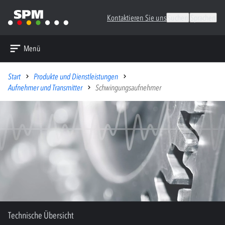
Kontaktieren Sie uns
Suchen
Sprachen
Menü
Start
Produkte und Dienstleistungen
Aufnehmer und Transmitter
Schwingungsaufnehmer
Technische Übersicht