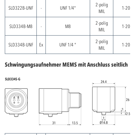
2-polig
SLD322B-UNF
-
UNF 1/4"
1-2000
MIL
2-polig
SLD334B-M8
-
M8
1-2000
MIL
2-polig
SLD334B-UNF
Ex
UNF 1/4 "
1-2000
MIL
Schwingungsaufnehmer MEMS mit Anschluss seitlich