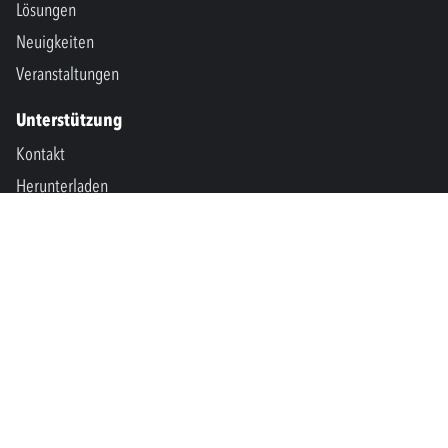
Lösungen
Neuigkeiten
Veranstaltungen
Unterstützung
Kontakt
Herunterladen
SPM International
Marine & Offshore
SPM North America
SPM Academy
Connect
LinkedIn