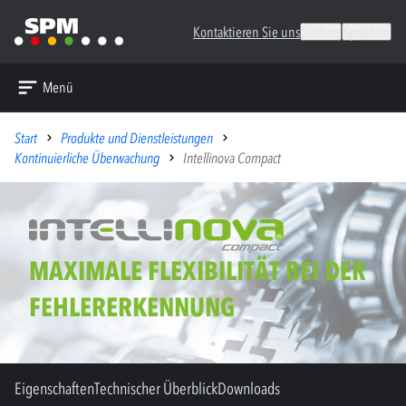
Kontaktieren Sie uns
Suchen
Sprachen
Menü
Start
Produkte und Dienstleistungen
Kontinuierliche Überwachung
Intellinova Compact
MAXIMALE FLEXIBILITÄT BEI DER
FEHLERERKENNUNG
Eigenschaften
Technischer Überblick
Downloads