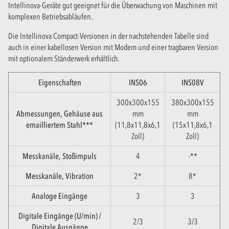
Intellinova-Geräte gut geeignet für die Überwachung von Maschinen mit
komplexen Betriebsabläufen.
Die Intellinova Compact-Versionen in der nachstehenden Tabelle sind
auch in einer kabellosen Version mit Modem und einer tragbaren Version
mit optionalem Ständerwerk erhältlich.
Eigenschaften
INS06
INS08V
300x300x155
380x300x155
Abmessungen, Gehäuse aus
mm
mm
emailliertem Stahl***
(11,8x11,8x6,1
(15x11,8x6,1
Zoll)
Zoll)
Messkanäle, Stoßimpuls
4
-**
Messkanäle, Vibration
2*
8*
Analoge Eingänge
3
3
Digitale Eingänge (U/min) /
2/3
3/3
Digitale Ausgänge