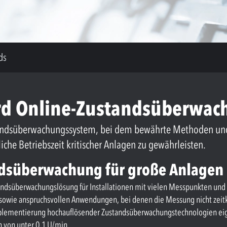
ds
ard Online-Zustandsüberwa
ustandsüberwachungssystem, bei dem bewährte Methoden u
 Betriebszeit kritischer Anlagen zu gewährleisten.
ndsüberwachung für große Anlagen
standsüberwachungslösung für Installationen mit vielen Messpunkten und 
 sowie anspruchsvollen Anwendungen, bei denen die Messung nicht zeitkri
plementierung hochauflösender Zustandsüberwachungstechnologien eign
n von unter 0,1 U/min.