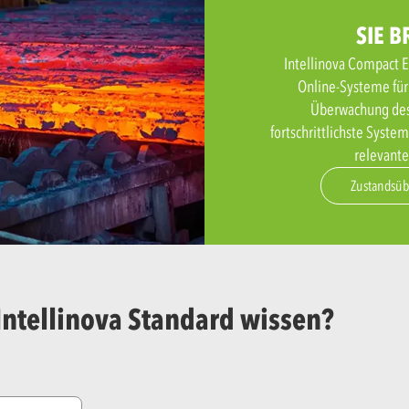
SIE 
Intellinova Compact Ex
Online-Systeme für
Überwachung des 
fortschrittlichste Syste
relevante
Zustandsüb
Intellinova Standard wissen?