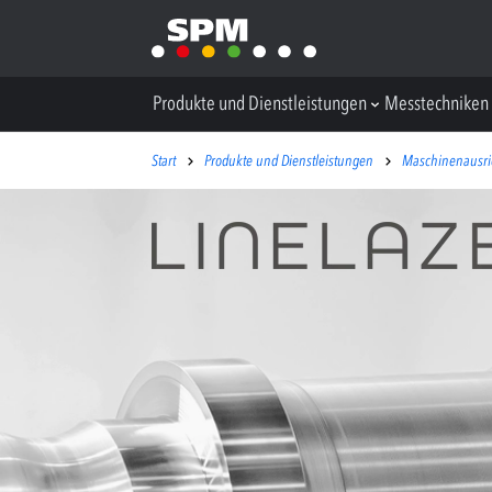
Produkte und Dienstleistungen
Messtechniken
Start
Produkte und Dienstleistungen
Maschinenausri