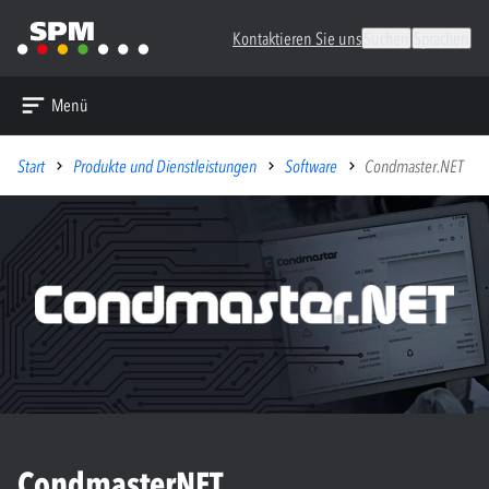
Kontaktieren Sie uns
Suchen
Sprachen
Menü
Start
Produkte und Dienstleistungen
Software
Condmaster.NET
Condmaster​NET