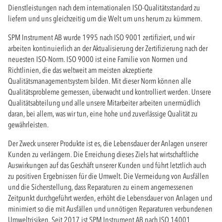
Dienstleistungen nach dem internationalen ISO-Qualitätsstandard zu
liefern und uns gleichzeitig um die Welt um uns herum zu kümmern.
SPM Instrument AB wurde 1995 nach ISO 9001 zertifiziert, und wir
arbeiten kontinuierlich an der Aktualisierung der Zertifizierung nach der
neuesten ISO-Norm. ISO 9000 ist eine Familie von Normen und
Richtlinien, die das weltweit am meisten akzeptierte
Qualitätsmanagementsystem bilden. Mit dieser Norm können alle
Qualitätsprobleme gemessen, überwacht und kontrolliert werden. Unsere
Qualitätsabteilung und alle unsere Mitarbeiter arbeiten unermüdlich
daran, bei allem, was wir tun, eine hohe und zuverlässige Qualität zu
gewährleisten.
Der Zweck unserer Produkte ist es, die Lebensdauer der Anlagen unserer
Kunden zu verlängern. Die Erreichung dieses Ziels hat wirtschaftliche
Auswirkungen auf das Geschäft unserer Kunden und führt letztlich auch
zu positiven Ergebnissen für die Umwelt. Die Vermeidung von Ausfällen
und die Sicherstellung, dass Reparaturen zu einem angemessenen
Zeitpunkt durchgeführt werden, erhöht die Lebensdauer von Anlagen und
minimiert so die mit Ausfällen und unnötigen Reparaturen verbundenen
Umweltrisiken. Seit 2017 ist SPM Instrument AB nach ISO 14001