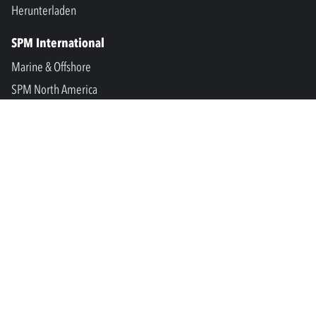
Herunterladen
SPM International
Marine & Offshore
SPM North America
SPM Academy
Connect
LinkedIn
Facebook
Youtube
info@spminstrument.se