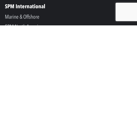
SPM International
Marine & Offshore
SPM North America
SPM Academy
Connect
LinkedIn
Facebook
Youtube
info@spminstrument.nl