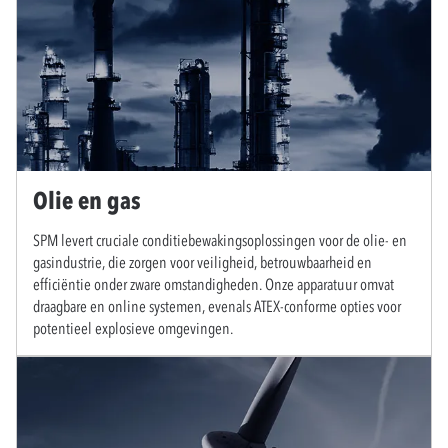
Olie en gas
SPM levert cruciale conditiebewakingsoplossingen voor de olie- en
gasindustrie, die zorgen voor veiligheid, betrouwbaarheid en
efficiëntie onder zware omstandigheden. Onze apparatuur omvat
draagbare en online systemen, evenals ATEX-conforme opties voor
potentieel explosieve omgevingen.