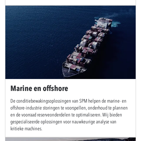
Marine en offshore
De conditiebewakingsoplossingen van SPM helpen de marine- en
offshore-industrie storingen te voorspellen, onderhoud te plannen
en de voorraad reserveonderdelen te optimaliseren. Wij bieden
gespecialiseerde oplossingen voor nauwkeurige analyse van
kritieke machines.