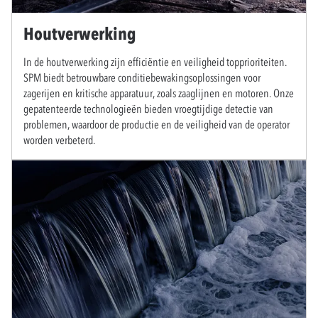
Houtverwerking
In de houtverwerking zijn efficiëntie en veiligheid topprioriteiten.
SPM biedt betrouwbare conditiebewakingsoplossingen voor
zagerijen en kritische apparatuur, zoals zaaglijnen en motoren. Onze
gepatenteerde technologieën bieden vroegtijdige detectie van
problemen, waardoor de productie en de veiligheid van de operator
worden verbeterd.