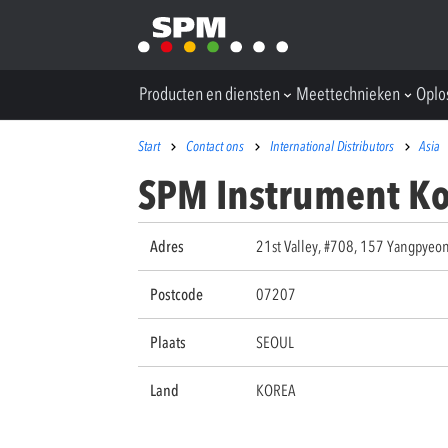
Producten en diensten
Meettechnieken
Oplo
Start
Contact ons
International Distributors
Asia
SPM Instrument Kor
Adres
21st Valley, #708, 157 Yangpye
Postcode
07207
Plaats
SEOUL
Land
KOREA