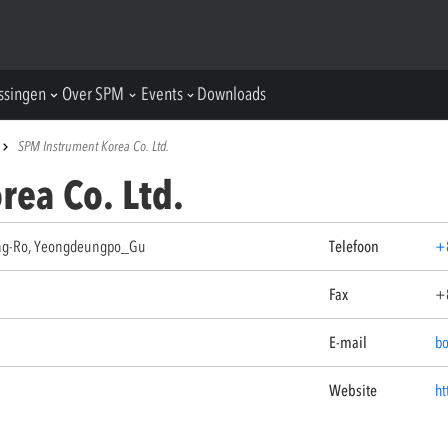
ssingen
Over SPM
Events
Downloads
SPM Instrument Korea Co. Ltd.
ea Co. Ltd.
ong-Ro, Yeongdeungpo_Gu
Telefoon
+
Fax
+
E-mail
b
Website
ht