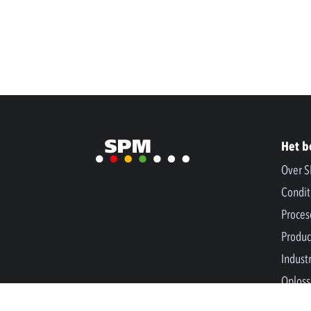
Het b
Over 
Condit
Proces
Produc
Indust
Oploss
Nieuw