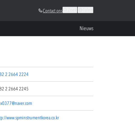
Zoek
Talen
Contact ons
Nieuws
82 2 2664 2224
82 2 2664 2245
ox0377@naver.com
tp://www.spminstrumentkorea.co.kr