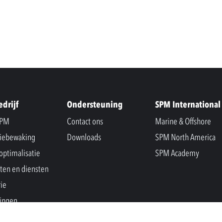
edrijf
Ondersteuning
SPM International
SPM
Contact ons
Marine & Offshore
iebewaking
Downloads
SPM North America
optimalisatie
SPM Academy
ten en diensten
rie
ingen
s