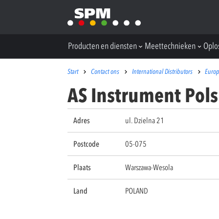
Producten en diensten
Meettechnieken
Oplo
Start
Contact ons
International Distributors
Euro
AS Instrument Pol
Adres
ul. Dzielna 21
Postcode
05-075
Plaats
Warszawa-Wesola
Land
POLAND