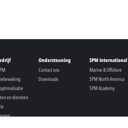
edrijf
Ondersteuning
SPM International
SPM
Contact ons
Marine & Offshore
iebewaking
Downloads
SPM North America
optimalisatie
SPM Academy
ten en diensten
rie
ingen
s