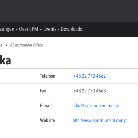
ssingen
Over SPM
Events
Downloads
pe
AS Instrument Polska
ska
Telefoon
+48 22 773 4662
Fax
+48 22 773 4668
E-mail
askrz@asinstrument.com.pl
Website
http://www.asinstrument.com.pl