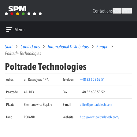
Contact ons
Zoek
Talen
Menu
Start
Contact ons
International Distributors
Europe
Poltrade Technologies
Poltrade Technologies
Adres
ul. Rozwojowa 14A
Telefoon
+48 32 608 59 51
Postcode
41-103
Fax
+48 32 608 59 52
Plaats
Siemianowice Śląskie
E-mail
office@poltradetech.com
Land
POLAND
Website
http://www.poltradetech.com/