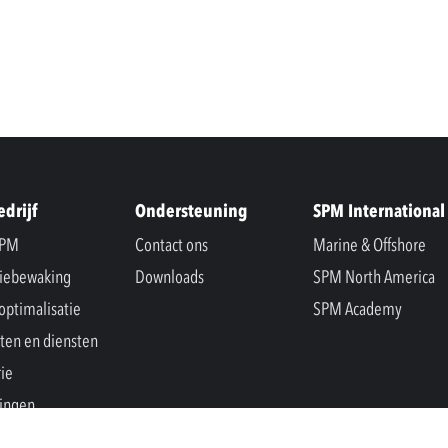
edrijf
Ondersteuning
SPM International
SPM
Contact ons
Marine & Offshore
iebewaking
Downloads
SPM North America
optimalisatie
SPM Academy
ten en diensten
rie
ingen
s