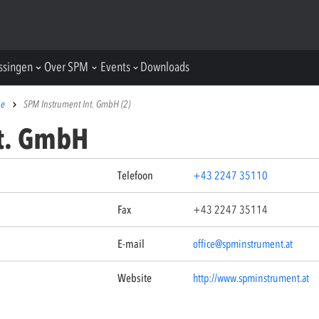
ssingen
Over SPM
Events
Downloads
pe
SPM Instrument Int. GmbH (2)
t. GmbH
Telefoon
+43 2247 35110
Fax
+43 2247 35114
E-mail
office@spminstrument.at
Website
http://www.spminstrument.at