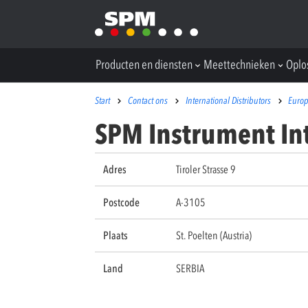
Producten en diensten
Meettechnieken
Oplo
Start
Contact ons
International Distributors
Euro
SPM Instrument In
Adres
Tiroler Strasse 9
Postcode
A-3105
Plaats
St. Poelten (Austria)
Land
SERBIA