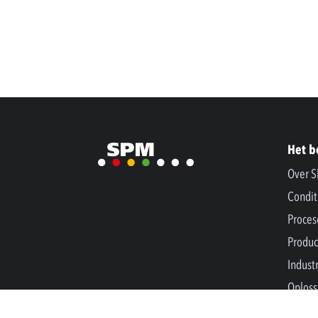
Het b
Over 
Condit
Proces
Produc
Indust
Oploss
Nieuw