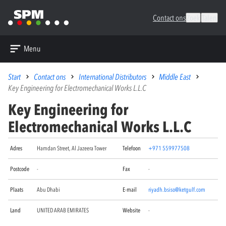
Contact ons
Zoek
Talen
Menu
Start
Contact ons
International Distributors
Middle East
Key Engineering for Electromechanical Works L.L.C
Key Engineering for
Electromechanical Works L.L.C
Adres
Hamdan Street, Al Jazeera Tower
Telefoon
+971 559977508
Postcode
-
Fax
-
Plaats
Abu Dhabi
E-mail
riyadh.bsiso@ketgulf.com
Land
UNITED ARAB EMIRATES
Website
-