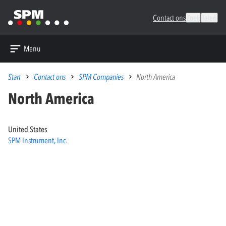
Contact ons
Zoek
Talen
Menu
Start
Contact ons
SPM Companies
North America
North America
United States
SPM Instrument, Inc.