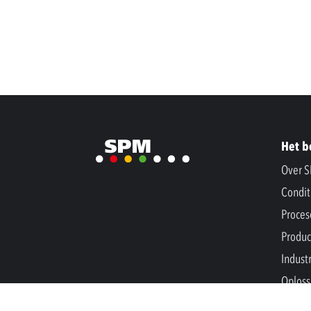
Het b
Over 
Condit
Proces
Produc
Indust
Oploss
Nieuw