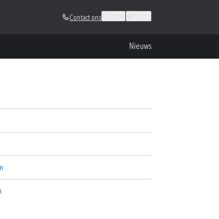
Zoek
Talen
Contact ons
Nieuws
m
m