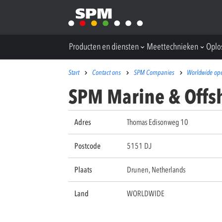
Producten en diensten
Meettechnieken
Oplo
Start
Contact ons
SPM Companies
Worldwide ope
SPM Marine & Offs
Adres
Thomas Edisonweg 10
Postcode
5151 DJ
Plaats
Drunen, Netherlands
Land
WORLDWIDE