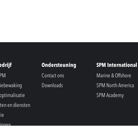
edrijf
Ondersteuning
SPM International
SPM
Contact ons
Marine & Offshore
iebewaking
Downloads
SPM North America
optimalisatie
SPM Academy
ten en diensten
rie
ingen
s