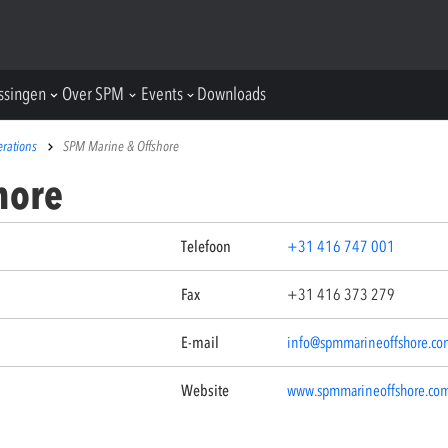
ssingen
Over SPM
Events
Downloads
rations
SPM Marine & Offshore
hore
Telefoon
+31 416 747 001
Fax
+31 416 373 279
E-mail
info@spmmarineoffshore.co
Website
www.spmmarineoffshore.co