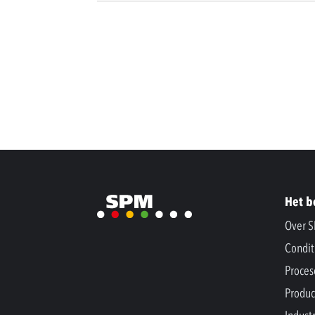
Het b
Over 
Condit
Proces
Produc