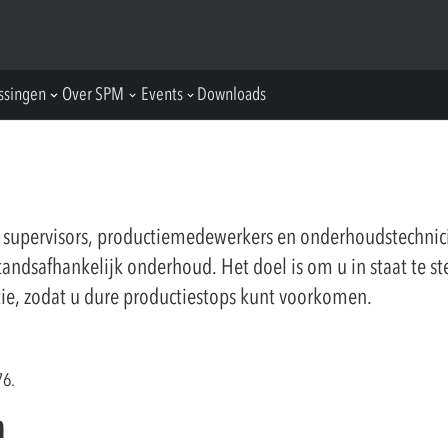
ssingen
Over SPM
Events
Downloads
 supervisors, productiemedewerkers en onderhoudstechnici
tandsafhankelijk onderhoud. Het doel is om u in staat te st
ctie, zodat u dure productiestops kunt voorkomen.
76.
n