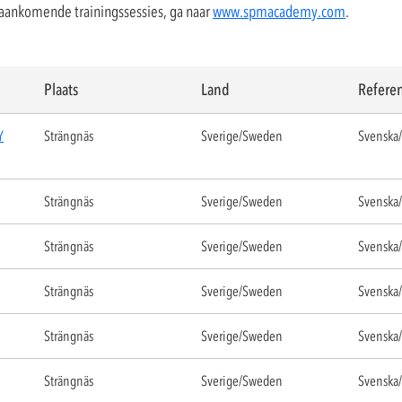
aankomende trainingssessies, ga naar
www.spmacademy.com
.
Plaats
Land
Referen
Y
Strängnäs
Sverige/Sweden
Svenska/
Strängnäs
Sverige/Sweden
Svenska/
Strängnäs
Sverige/Sweden
Svenska/
Strängnäs
Sverige/Sweden
Svenska/
Strängnäs
Sverige/Sweden
Svenska/
Strängnäs
Sverige/Sweden
Svenska/