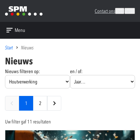
Contact ons
Zoek
Talen
Menu
Start
Nieuws
Nieuws
Nieuws filteren op:
en / of:
1
2
Uw filter gaf 11 resultaten