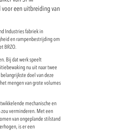
 voor een uitbreiding van
 Industries fabriek in
ligheid en rampenbestrijding om
eet BRZO.
n. Bij dat werk speelt
ditiebewaking nu uit naar twee
belangrijkste doel van deze
r het mengen van grote volumes
 ontwikkelende mechanische en
% zou verminderen. Met een
komen van ongeplande stilstand
erhogen, is er een