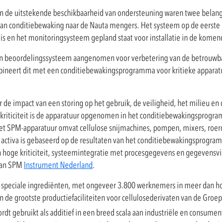
n de uitstekende beschikbaarheid van ondersteuning waren twee belangri
 van conditiebewaking naar de Nauta mengers. Het systeem op de eerste 
s en het monitoringsysteem gepland staat voor installatie in de kome
- en beoordelingssysteem aangenomen voor verbetering van de betrouwba
bineert dit met een conditiebewakingsprogramma voor kritieke apparat
r de impact van een storing op het gebruik, de veiligheid, het milieu en 
 kriticiteit is de apparatuur opgenomen in het conditiebewakingsprogra
met SPM-apparatuur omvat cellulose snijmachines, pompen, mixers, roerd
 activa is gebaseerd op de resultaten van het conditiebewakingsprogram
hoge kriticiteit, systeemintegratie met procesgegevens en gegevensvis
 van SPM
Instrument Nederland
.
en speciale ingrediënten, met ongeveer 3.800 werknemers in meer dan ho
n de grootste productiefaciliteiten voor cellulosederivaten van de Groep
dt gebruikt als additief in een breed scala aan industriële en consume