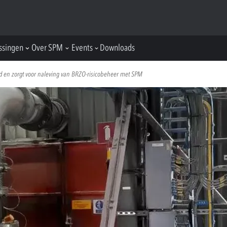
ssingen
Over SPM
Events
Downloads
 en zorgt voor naleving van BRZO-risicobeheer met SPM