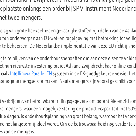
 plaatste onlangs een order bij SPM Instrument Nederland
met twee mengers.
ag van grote hoeveelheden gevaarlijke stoffen zijn delen van de Ashland
viteiten onderworpen aan EU-wet- en regelgeving met betrekking tot vei
en te beheersen. De Nederlandse implementatie van deze EU-richtlijn h
oogte te blijven van de onderhoudsbehoeften om aan deze eisen te voldoe
et hun nieuwste investering breidt Ashland Zwijndrecht haar online con
anaals
Intellinova Parallel EN
systeem in de EX-goedgekeurde versie. Het 
 homogene mengsels te maken. Nauta mengers zijn vooral geschikt voo
het verkrijgen van betrouwbare trillingsgegevens om potentiële en zich
ze mengers, waar een mogelijke storing de productiecapaciteit met 50
drie dagen, is onderhoudsplanning van groot belang, waardoor het voor
ne het langetermijndoel wordt. Om de betrouwbaarheid nog verder te v
es van de mengers.