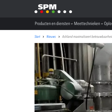
Producten en diensten
Meettechnieken
Oplo
Start
Nieuws
Ashland maximaliseert betrouwbaarheid