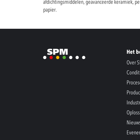
afdichtingsmiddelen, geavanceerde keramiek, pers
papier.
Het b
Over 
Condit
Proces
Produc
Indust
Oploss
Nieuw
Evene