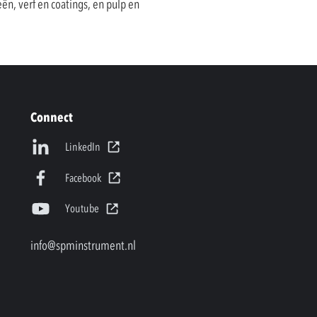
n, verf en coatings, en pulp en
Connect
LinkedIn
Facebook
Youtube
info@spminstrument.nl