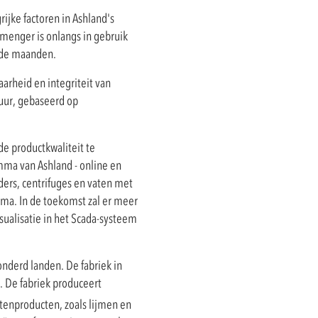
jke factoren in Ashland's
menger is onlangs in gebruik
nde maanden.
arheid en integriteit van
uur, gebaseerd op
de productkwaliteit te
mma van Ashland - online en
ers, centrifuges en vaten met
ma. In de toekomst zal er meer
ualisatie in het Scada-systeem
nderd landen. De fabriek in
. De fabriek produceert
ntenproducten, zoals lijmen en