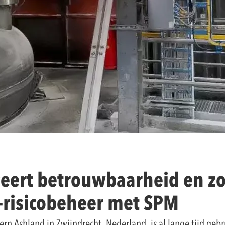
eert betrouwbaarheid en zo
-risicobeheer met SPM
rn Ashland in Zwijndrecht, Nederland, is al lange tijd geb