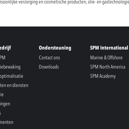
oonlijke verzorging en cosmetische producten, olie- en gastechnologieë
edrijf
Ondersteuning
SPM International
SPM
Contact ons
Marine & Offshore
iebewaking
Downloads
SPM North America
optimalisatie
SPM Academy
ten en diensten
rie
ingen
s
menten