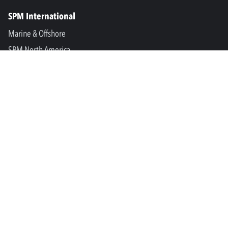
SPM International
Marine & Offshore
SPM North America
SPM Academy
Connect
LinkedIn
Facebook
Youtube
info@spminstrument.nl