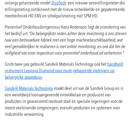
onlangs gelanceerde model
DuoTech
; een nieuwe versnellingsmeter die
trillingsmeting combineert met de nieuw ontwikkelde en gepatenteerde
meettechniek HD ENV en schokpulsmeting met SPM HD.
Preventief Onderhoudsingenieur Hans Andersson legt de investering van
het bedrijf uit:
"De belangrijkste reden achter deze investering is ons streven
naar een betrouwbare fabriek met een hoge machinebeschikbaarheid, wat
veel gemakkelijker te realiseren is met online monitoring, en ook dat het de
veiligheid van onze inspecteurs voor preventief onderhoud zal verbeteren.
"
Sinds twee jaar gebruikt Sandvik Materials Technology ook het
handheld
instrument Leonova Diamond voor route-gebaseerde metingen op
belangrijke apparatuur
.
Sandvik Materials Technology
maakt deel uit van de Sandvik Group en is
een wereldwijd toonaangevende ontwikkelaar en producent van
producten in geavanceerd roestvast staal en speciale legeringen voor de
meest veeleisende omgevingen, evenals producten en systemen voor
industriële verwarming.