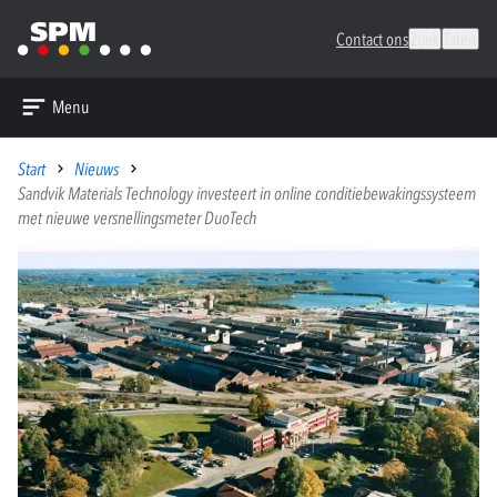
Contact ons
Zoek
Talen
Menu
Start
Nieuws
Sandvik Materials Technology investeert in online conditiebewakingssysteem
met nieuwe versnellingsmeter DuoTech