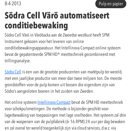
8-4-2013
Pulp en papier
Södra Cell Värö automatiseert
conditiebewaking
Södra Cell Värö in Väröbacka aan de Zweedse westkust heeft SPM
Instrument gekozen voor het leveren van online
conditiebewakingsapparatuur. Het Intellinova Compact online systeem
bevat de gepatenteerde SPM HD® meettechniek gecombineerd met
trillingsanalyse.
Södra Cell
is een van de grootste producenten van marktpulp ter wereld,
met een jaarlijkse productie van meer dan twee miljoen ton. De meeste
grondstoffen voor de pulp komen uit bossen die eigendom zijn van
Södra's aangesloten boeren in het zuiden van Zweden.
Het online systeem
Intellinova Compact
bevat de SPM HD meettechniek
voor schokpulsmetingen. De methode is bijzonder geschikt voor
lagerbewaking van toepassingen met lage snelheden. Het systeem zal drie
van de waspersen van de pulpfabriek (6-16 RPM) 24 uur per dag bewaken
en zal overal ter wereld toegankelijk zijn via cloud services, d.w.z. via