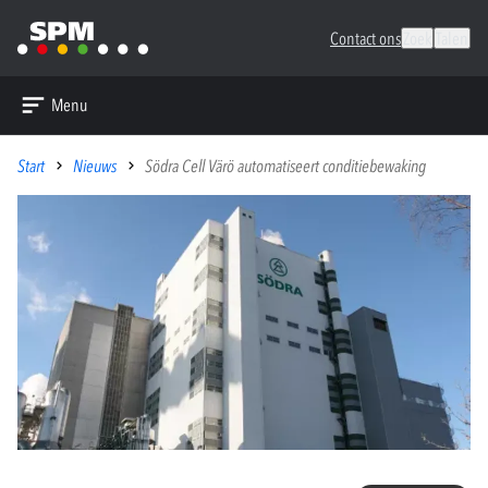
Contact ons
Zoek
Talen
Menu
Start
Nieuws
Södra Cell Värö automatiseert conditiebewaking