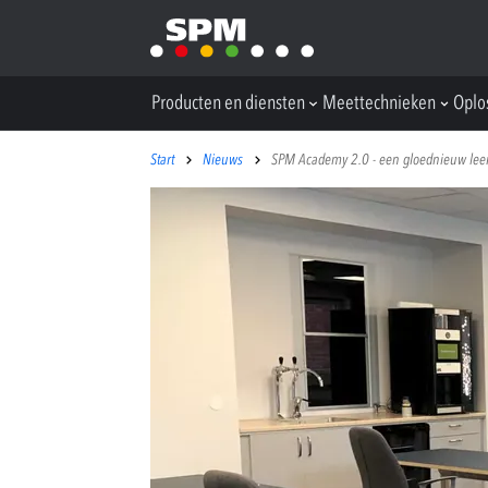
Producten en diensten
Meettechnieken
Oplo
Start
Nieuws
SPM Academy 2.0 - een gloednieuw lee