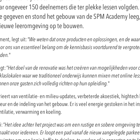
aar ongeveer 150 deelnemers die ter plekke lessen volgden.
ne gegeven en stond het gebouw van de SPM Academy leeg
nieuwe leeromgeving op te bouwen.
ment, legt uit:
"We weten dat onze producten en oplossingen, en de waar
oor ons van essentieel belang om de kennisbasis voortdurend te vergrote
iden.
"
gt:
"Het doel van de renovatie was het creëren van mogelijkheden voor c
klaslokalen waar we traditioneel onderwijs kunnen mixen met online les
nen onze gasten zich volledig richten op hun opleiding.
"
ieert van ventilatie- en milieu-updates, verbeterde akoestiek, hightech
eur en de indeling van het gebouw. Er is veel energie gestoken in het i
ntilatie, verwarming en koeling.
i:
"Het idee achter het project was om een rustige en sobere omgeving t
aakt voor iedereen. Er loopt een pad vanaf de nieuw aangelegde parkee