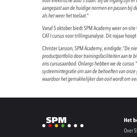
voor elektrische auto's staan. Bij de ingang zijn e
aangepast aan de huidige normen en passen bij de
als het weer het toelaat.
"
Vanaf 5 oktober biedt SPM Academy weer on-site t
CAT I cursus voor trillingsanalyse. Dit najaar h
Christer Larsson, SPM Academy, eindigde:
"De nie
productportfolio door trainingsfaciliteiten aan te
ons cursusaanbod. Onlangs hebben we de cursus
systeemintegratie om aan de behoeften van onze 
waardoor het gemakkelijker dan ooit wordt om een g
Het b
Over 