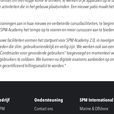
r ruimtes om een kopje koffie te drinken, te werken of je apparaten op te l
 activiteiten die in het gebouw plaatsvinden. Een nieuwe patio maakt he
rainingen aan in haar nieuwe en verbeterde cursusfaciliteiten, te begi
oopt SPM Academy het tempo op te voeren en meer cursussen aan te bieden
uwe faciliteiten vormen het startpunt voor SPM Academy 2.0, in navolgi
 bieden die slim, gebruiksvriendelijk en veilig zijn. We werken ook aan e
 "Condmaster voor gevorderde gebruikers" toegevoegd en momenteel we
gebruikers te voldoen. We kunnen nu digitale examens aanbieden op onz
ecertificeerd trillingsanalist te worden.
"
edrijf
Ondersteuning
SPM International
SPM
Contact ons
Marine & Offshore