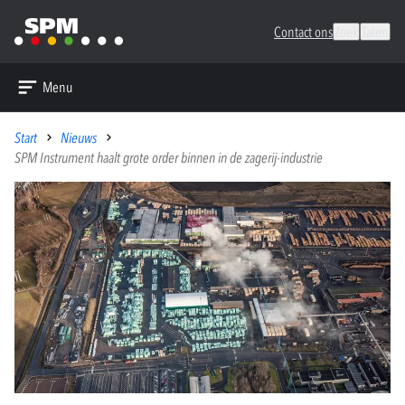
Contact ons
Zoek
Talen
Menu
Start
Nieuws
SPM Instrument haalt grote order binnen in de zagerij-industrie