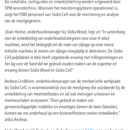
De installatie, configuratie en inbedrijfstelling worden uitgevoerd door
SPM servicetechnici. Wanneer het monitoringsysteem operationeel is,
zorgt het PdM-personeel van Södra Cell voor de monitoring en analyse
van de meetgegevens.
Jöran Holme, onderhoudsmanager bij Södra Wood, legt uit:
"In samenhang
met de ontwikkeling van onderhoudsstrategieën voor onze A-rated
machines, werd het belangrijk om de mate van slijtage op onze meest
kritische machines te meten om slijtage vroegtijdig te detecteren. De Södra
Cell pulpfabriek in Värö heeft uitgebreide ervaring met trillingsmetingen en
het lag voor de hand dat we gebruik zouden maken van de expertise en
ervaring binnen Södra Wood en Södra Cell.
"
Andreas Lindblom, onderhoudsmanager van de mechanische werkplaats
bij Södra Cell, is verantwoordelijk voor de meetgroep die assisteerde bij de
ontwikkeling van meetmethoden en zal ook metingen uitvoeren en
meetresultaten analyseren:
"Door gebruik te maken van
gemeenschappelijke middelen en ervaringen binnen de twee fabrieken,
kunnen we ons onderhoud op een kosteneffectieve manier ontwikkelen,
"
aldus Andreas.