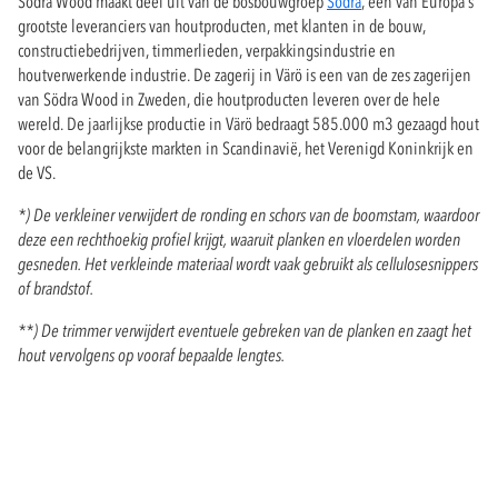
Södra Wood maakt deel uit van de bosbouwgroep
Södra
, een van Europa's
grootste leveranciers van houtproducten, met klanten in de bouw,
constructiebedrijven, timmerlieden, verpakkingsindustrie en
houtverwerkende industrie. De zagerij in Värö is een van de zes zagerijen
van Södra Wood in Zweden, die houtproducten leveren over de hele
wereld. De jaarlijkse productie in Värö bedraagt 585.000 m3 gezaagd hout
voor de belangrijkste markten in Scandinavië, het Verenigd Koninkrijk en
de VS.
*) De verkleiner verwijdert de ronding en schors van de boomstam, waardoor
deze een rechthoekig profiel krijgt, waaruit planken en vloerdelen worden
gesneden. Het verkleinde materiaal wordt vaak gebruikt als cellulosesnippers
of brandstof.
**) De trimmer verwijdert eventuele gebreken van de planken en zaagt het
hout vervolgens op vooraf bepaalde lengtes.