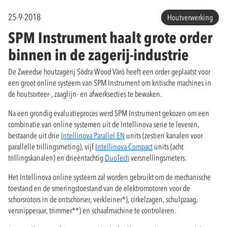
25-9-2018
Houtverwerking
SPM Instrument haalt grote order
binnen in de zagerij-industrie
De Zweedse houtzagerij Södra Wood Värö heeft een order geplaatst voor
een groot online systeem van SPM Instrument om kritische machines in
de houtsorteer-, zaaglijn- en afwerksecties te bewaken.
Na een grondig evaluatieproces werd SPM Instrument gekozen om een
combinatie van online systemen uit de Intellinova serie te leveren,
bestaande uit drie
Intellinova Parallel EN
units (zestien kanalen voor
parallelle trillingsmeting), vijf
Intellinova Compact
units (acht
trillingskanalen) en drieëntachtig
DuoTech
versnellingsmeters.
Het Intellinova online systeem zal worden gebruikt om de mechanische
toestand en de smeringstoestand van de elektromotoren voor de
schorsrotors in de ontschorser, verkleiner*), cirkelzagen, schulpzaag,
versnipperaar, trimmer**) en schaafmachine te controleren.