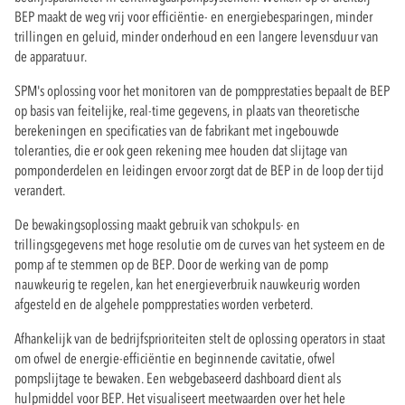
BEP maakt de weg vrij voor efficiëntie- en energiebesparingen, minder
trillingen en geluid, minder onderhoud en een langere levensduur van
de apparatuur.
SPM's oplossing voor het monitoren van de pompprestaties bepaalt de BEP
op basis van feitelijke, real-time gegevens, in plaats van theoretische
berekeningen en specificaties van de fabrikant met ingebouwde
toleranties, die er ook geen rekening mee houden dat slijtage van
pomponderdelen en leidingen ervoor zorgt dat de BEP in de loop der tijd
verandert.
De bewakingsoplossing maakt gebruik van schokpuls- en
trillingsgegevens met hoge resolutie om de curves van het systeem en de
pomp af te stemmen op de BEP. Door de werking van de pomp
nauwkeurig te regelen, kan het energieverbruik nauwkeurig worden
afgesteld en de algehele pompprestaties worden verbeterd.
Afhankelijk van de bedrijfsprioriteiten stelt de oplossing operators in staat
om ofwel de energie-efficiëntie en beginnende cavitatie, ofwel
pompslijtage te bewaken. Een webgebaseerd dashboard dient als
hulpmiddel voor BEP. Het visualiseert meetwaarden over het hele