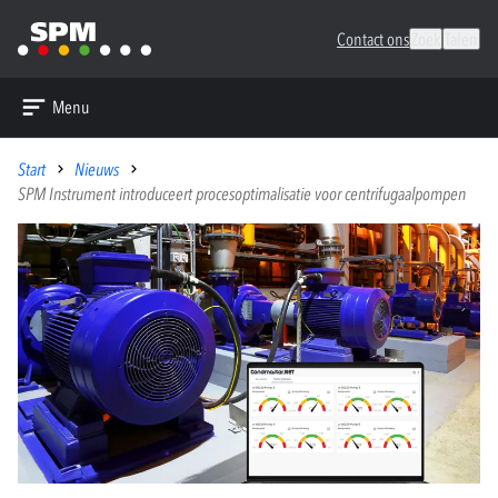
Contact ons
Zoek
Talen
Menu
Start
Nieuws
SPM Instrument introduceert procesoptimalisatie voor centrifugaalpompen