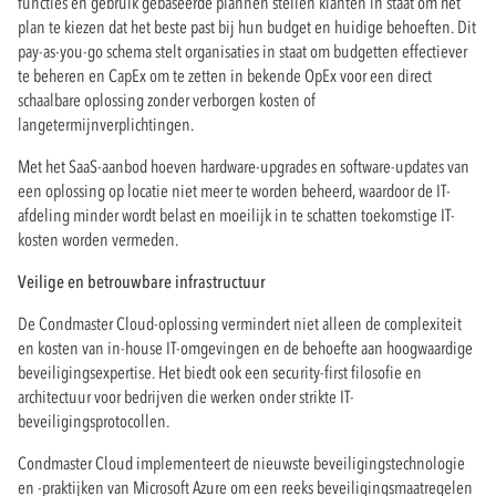
functies en gebruik gebaseerde plannen stellen klanten in staat om het
plan te kiezen dat het beste past bij hun budget en huidige behoeften. Dit
pay-as-you-go schema stelt organisaties in staat om budgetten effectiever
te beheren en CapEx om te zetten in bekende OpEx voor een direct
schaalbare oplossing zonder verborgen kosten of
langetermijnverplichtingen.
Met het SaaS-aanbod hoeven hardware-upgrades en software-updates van
een oplossing op locatie niet meer te worden beheerd, waardoor de IT-
afdeling minder wordt belast en moeilijk in te schatten toekomstige IT-
kosten worden vermeden.
Veilige en betrouwbare infrastructuur
De Condmaster Cloud-oplossing vermindert niet alleen de complexiteit
en kosten van in-house IT-omgevingen en de behoefte aan hoogwaardige
beveiligingsexpertise. Het biedt ook een security-first filosofie en
architectuur voor bedrijven die werken onder strikte IT-
beveiligingsprotocollen.
Condmaster Cloud implementeert de nieuwste beveiligingstechnologie
en -praktijken van Microsoft Azure om een reeks beveiligingsmaatregelen