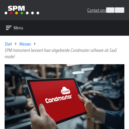
Contact ons
Zoek
Talen
Menu
Start
Nieuws
SPM Instrument lanceert haar uitgebreide Condmaster software als SaaS
model