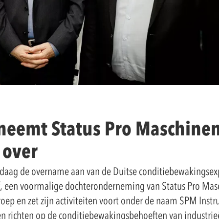
 neemt Status Pro Maschine
 over
daag de overname aan van de Duitse conditiebewakingsexp
, een voormalige dochteronderneming van Status Pro Ma
ep en zet zijn activiteiten voort onder de naam SPM Inst
ven richten op de conditiebewakingsbehoeften van industrieë