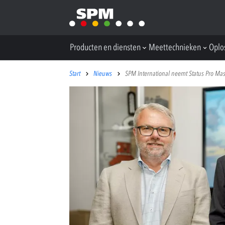
Producten en diensten
Meettechnieken
Oplo
Start
Nieuws
SPM International neemt Status Pro Ma