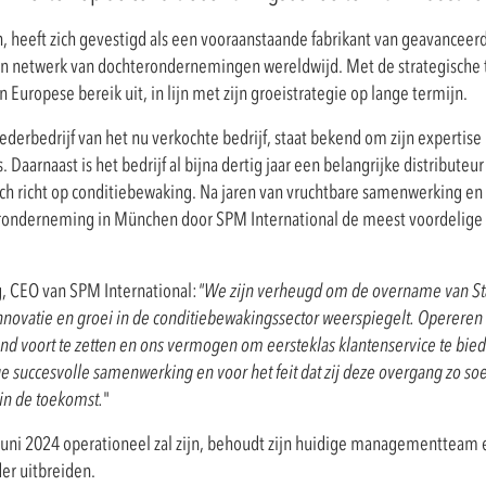
 heeft zich gevestigd als een vooraanstaande fabrikant van geavanceer
en netwerk van dochterondernemingen wereldwijd. Met de strategische 
Europese bereik uit, in lijn met zijn groeistrategie op lange termijn.
bedrijf van het nu verkochte bedrijf, staat bekend om zijn expertise in
aarnaast is het bedrijf al bijna dertig jaar een belangrijke distributeu
zich richt op conditiebewaking. Na jaren van vruchtbare samenwerking e
ronderneming in München door SPM International de meest voordelige w
g, CEO van SPM International:
"We zijn verheugd om de overname van St
nnovatie en groei in de conditiebewakingssector
weerspiegelt.
Opereren 
and voort te zetten en ons vermogen om eersteklas klantenservice te bied
ge succesvolle samenwerking en voor het feit dat zij deze overgang zo s
 in de toekomst.
"
ni 2024 operationeel zal zijn, behoudt zijn huidige managementteam en
er uitbreiden.