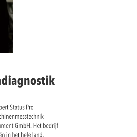
ndiagnostik
ert Status Pro
schinenmesstechnik
rument GmbH. Het bedrijf
n in het hele land.