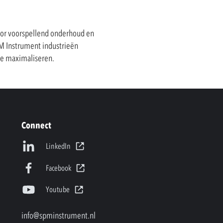
oor voorspellend onderhoud en
M Instrument industrieën
 te maximaliseren.
Connect
LinkedIn
Facebook
Youtube
info@spminstrument.nl