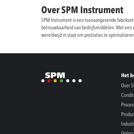
Over SPM Instrument
SPM Instrument is een toonaangevende fabrikant
betrouwbaarheid van bedrijfsmiddelen. Met een 
wereldwijd in staat om prestaties te optimaliseren
Het b
Over 
Condit
Proces
Produc
Indust
Oploss