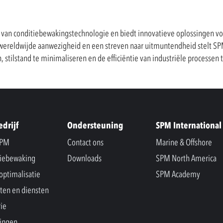
 van conditiebewakingstechnologie en biedt innovatieve oplossingen v
wereldwijde aanwezigheid en een streven naar uitmuntendheid stelt SP
, stilstand te minimaliseren en de efficiëntie van industriële processen
edrijf
Ondersteuning
SPM International
SPM
Contact ons
Marine & Offshore
iebewaking
Downloads
SPM North America
optimalisatie
SPM Academy
ten en diensten
rie
ingen