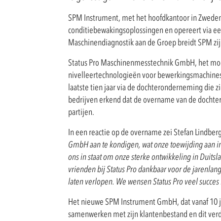
SPM Instrument, met het hoofdkantoor in Zweden,
conditiebewakingsoplossingen en opereert via e
Maschinendiagnostik aan de Groep breidt SPM zijn 
Status Pro Maschinenmesstechnik GmbH, het moeder
nivelleertechnologieën voor bewerkingsmachines. D
laatste tien jaar via de dochteronderneming die 
bedrijven erkend dat de overname van de dochte
partijen.
In een reactie op de overname zei Stefan Lindber
GmbH aan te kondigen, wat onze toewijding
aan i
ons in staat om onze sterke ontwikkeling in Duitsl
vrienden bij Status Pro dankbaar voor de jarenlan
laten verlopen. We wensen Status Pro
veel succes
Het nieuwe SPM Instrument GmbH, dat vanaf 10 ju
samenwerken met zijn klantenbestand en dit verd