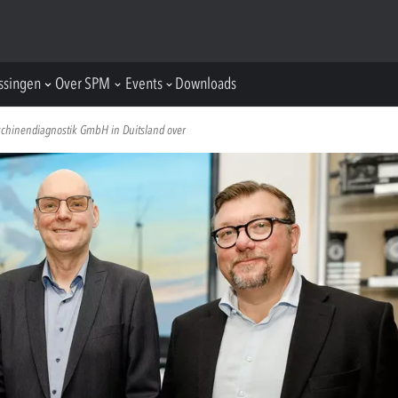
ssingen
Over SPM
Events
Downloads
schinendiagnostik GmbH in Duitsland over