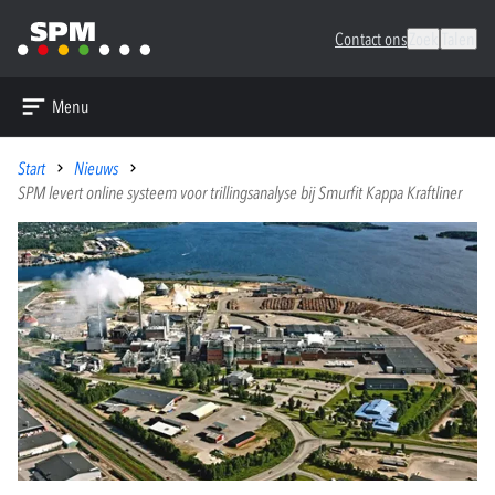
Contact ons
Zoek
Talen
Menu
Start
Nieuws
SPM levert online systeem voor trillingsanalyse bij Smurfit Kappa Kraftliner