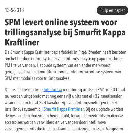
13-5-2013
Pulp en papier
SPM levert online systeem voor
trillingsanalyse bij Smurfit Kappa
Kraftliner
De Smurfit Kappa Kraftliner papierfabriek in Piteå, Zweden heeft besloten
om het huidige online systeem voor trillingsanalyse op papiermachine
PM1 te vervangen. Het oude systeem van een ander merk wordt
geüpgraded naar het multifunctionele Intellinova online systeem van
SPM met modules voor trillingsanalyse.
De installatie van twee
Intellinova
monitoring units op PM1 in 2011 zal
nu worden uitgebreid met nog eens vijf units met elk 32 meetkanalen,
waardoor er in totaal 224 kanalen zijn voor trillingsmetingen in het
Intellinova systeem bij
Smurfit Kappa Kraftliner
. Bij de upgrade worden
de bestaande behuizingen hergebruikt, terwijl de meetunits en diverse
accessoires worden verwijderd en vervangen door Intellinova
vervangende units die in de bestaande behuizingen passen. Aangezien