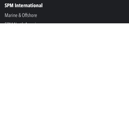
SPM International
Marine & Offshore
SPM North America
SPM Academy
Connect
LinkedIn
Facebook
Youtube
info@spminstrument.nl