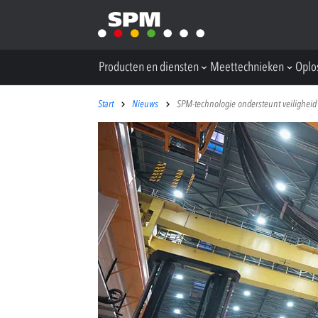
Producten en diensten
Meettechnieken
Oplo
Start
Nieuws
SPM-technologie ondersteunt veiligheid 