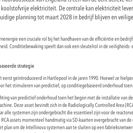
koolstofvrije elektriciteit. De centrale kan elektriciteit le
idige planning tot maart 2028 in bedrijf blijven en veilige
energie een cruciale rol bij het handhaven van de efficiëntie en bedrij
gheid. Conditiebewaking speelt dan ook een sleutelrol in de veiligheids
aseerde strategie
eerst geïntroduceerd in Hartlepool in de jaren 1990. Hoewel ze hielp
or het stimuleren van predictief, op conditiegebaseerd onderhoud toen 
chting van predictief onderhoud toen het begon met de installatie van d
hine. Deze asset bevindt zich in de Radiologically Controlled Area (RCA
ar alle systemen zijn ondergebracht die essentieel zijn voor de reactorv
CA assets momenteel handmatig via SD-kaarten overgebracht van de o
et plan om de Intellinova systemen aan te sluiten op een fabrieksnetwe