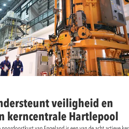
dersteunt veiligheid en
in kerncentrale Hartlepool
 noordoostkust van Engeland is een van de acht actieve ke