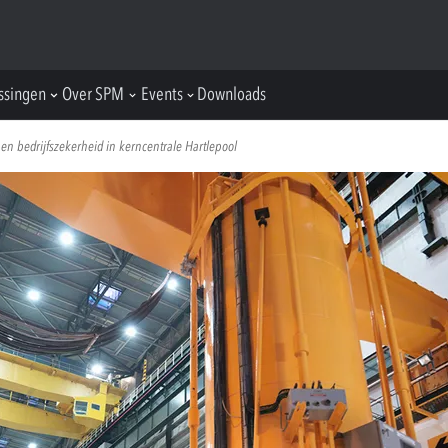
ssingen
Over SPM
Events
Downloads
en bedrijfszekerheid in kerncentrale Hartlepool