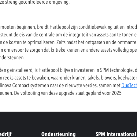
eze streng gecontroleerde omgeving.
oeten beginnen, breidt Hartlepool zijn conditiebewaking uit en introd
teunt de eis van de centrale om de integriteit van assets aan te tonen en
en de kosten te optimaliseren. Zelfs nadat het ontgassen en de ontmante
len om ervoor te zorgen dat kritieke kranen en andere assets volledig ope
ondersteunen.
en geïnstalleerd, is Hartlepool blijven investeren in SPM technologie, d
n reeks assets te bewaken, waaronder kranen, takels, blowers, koelwa
tellinova Compact systemen naar de nieuwste versies, samen met
DuoTec
eunen. De voltooiing van deze upgrade staat gepland voor 2025.
edrijf
Ondersteuning
SPM International