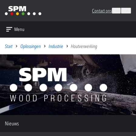
Contact ons
Zoek
Talen
Menu
Start
Oplossingen
Industrie
Houtverwerking
Nieuws