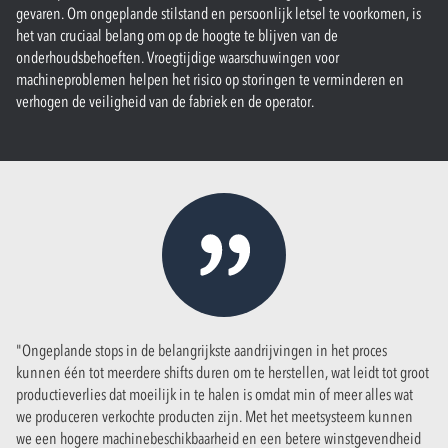
gevaren. Om ongeplande stilstand en persoonlijk letsel te voorkomen, is
het van cruciaal belang om op de hoogte te blijven van de
onderhoudsbehoeften. Vroegtijdige waarschuwingen voor
machineproblemen helpen het risico op storingen te verminderen en
verhogen de veiligheid van de fabriek en de operator.
"
Ongeplande stops in de belangrijkste aandrijvingen in het proces
kunnen één tot meerdere shifts duren om te herstellen, wat leidt tot groot
productieverlies dat moeilijk in te halen is omdat min of meer alles wat
we produceren verkochte producten zijn. Met het meetsysteem kunnen
we een hogere machinebeschikbaarheid en een betere winstgevendheid