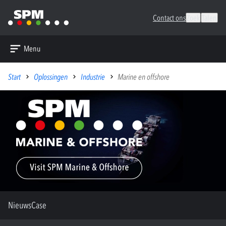
Contact ons
Zoek
Talen
Menu
Start
Oplossingen
Industrie
Marine en offshore
Nieuws
Case