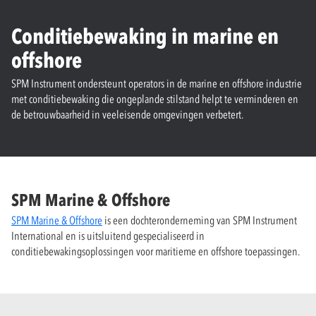
Conditiebewaking in marine en
offshore
SPM Instrument ondersteunt operators in de marine en offshore industrie
met conditiebewaking die ongeplande stilstand helpt te verminderen en
de betrouwbaarheid in veeleisende omgevingen verbetert.
SPM Marine & Offshore
SPM Marine & Offshore
is een dochteronderneming van SPM Instrument
International en is uitsluitend gespecialiseerd in
conditiebewakingsoplossingen voor maritieme en offshore toepassingen.