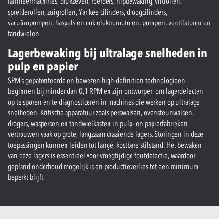
raffineermachines, drukzeven, roerders, nipbewaking, viltrollen,
spreiderollen, zuigrollen, Yankee cilinders, droogcilinders,
vacuümpompen, haspels en ook elektromotoren, pompen, ventilatoren en
tandwielen.
Lagerbewaking bij ultralage snelheden in
pulp en papier
SPM's gepatenteerde en bewezen high-definition technologieën
beginnen bij minder dan 0,1 RPM en zijn ontworpen om lagerdefecten
op te sporen en te diagnosticeren in machines die werken op ultralage
snelheden. Kritische apparatuur zoals perswalsen, ovensteunwalsen,
drogers, waspersen en tandwielkasten in pulp- en papierfabrieken
vertrouwen vaak op grote, langzaam draaiende lagers. Storingen in deze
toepassingen kunnen leiden tot lange, kostbare stilstand. Het bewaken
van deze lagers is essentieel voor vroegtijdige foutdetectie, waardoor
gepland onderhoud mogelijk is en productieverlies tot een minimum
beperkt blijft.