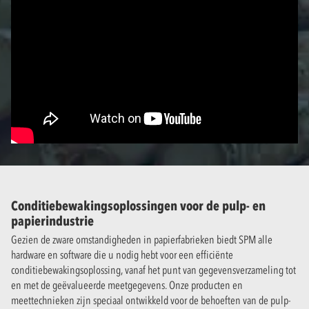
Conditiebewakingsoplossingen voor de pulp- en
papierindustrie
Gezien de zware omstandigheden in papierfabrieken biedt SPM alle
hardware en software die u nodig hebt voor een efficiënte
conditiebewakingsoplossing, vanaf het punt van gegevensverzameling tot
en met de geëvalueerde meetgegevens. Onze producten en
meettechnieken zijn speciaal ontwikkeld voor de behoeften van de pulp-