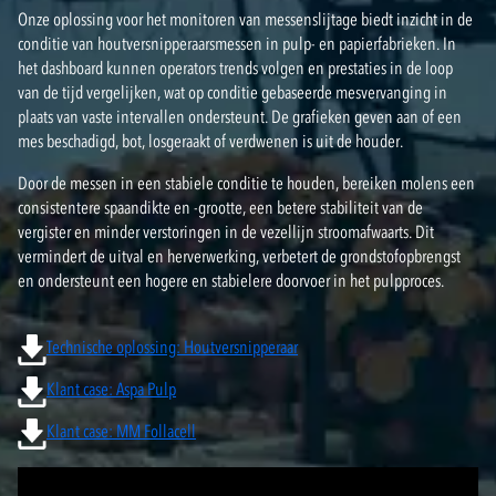
Onze oplossing voor het monitoren van messenslijtage biedt inzicht in de
conditie van houtversnipperaarsmessen in pulp- en papierfabrieken. In
het dashboard kunnen operators trends volgen en prestaties in de loop
van de tijd vergelijken, wat op conditie gebaseerde mesvervanging in
plaats van vaste intervallen ondersteunt. De grafieken geven aan of een
mes beschadigd, bot, losgeraakt of verdwenen is uit de houder.
Door de messen in een stabiele conditie te houden, bereiken molens een
consistentere spaandikte en -grootte, een betere stabiliteit van de
vergister en minder verstoringen in de vezellijn stroomafwaarts. Dit
vermindert de uitval en herverwerking, verbetert de grondstofopbrengst
en ondersteunt een hogere en stabielere doorvoer in het pulpproces.
Technische oplossing: Houtversnipperaar
Klant case: Aspa Pulp
Klant case: MM Follacell