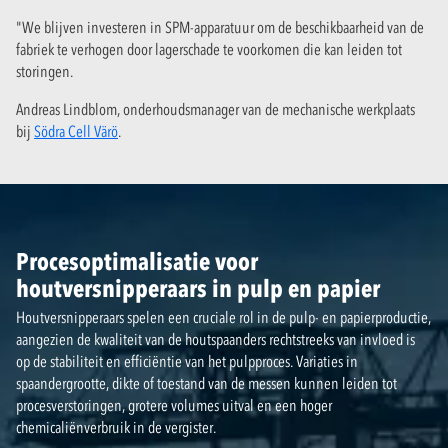
"We blijven investeren in SPM-apparatuur om de beschikbaarheid van de
fabriek te verhogen door lagerschade te voorkomen die kan leiden tot
storingen.
Andreas Lindblom, onderhoudsmanager van de mechanische werkplaats
bij
Södra Cell Värö
.
Procesoptimalisatie voor
houtversnipperaars in pulp en papier
Houtversnipperaars spelen een cruciale rol in de pulp- en papierproductie,
aangezien de kwaliteit van de houtspaanders rechtstreeks van invloed is
op de stabiliteit en efficiëntie van het pulpproces. Variaties in
spaandergrootte, dikte of toestand van de messen kunnen leiden tot
procesverstoringen, grotere volumes uitval en een hoger
chemicaliënverbruik in de vergister.