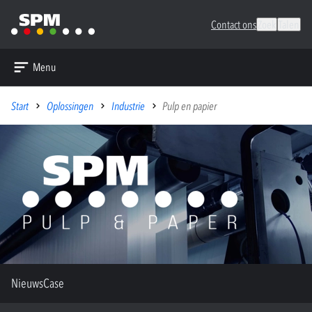
Contact ons
Zoek
Talen
Menu
Start
Oplossingen
Industrie
Pulp en papier
Nieuws
Case