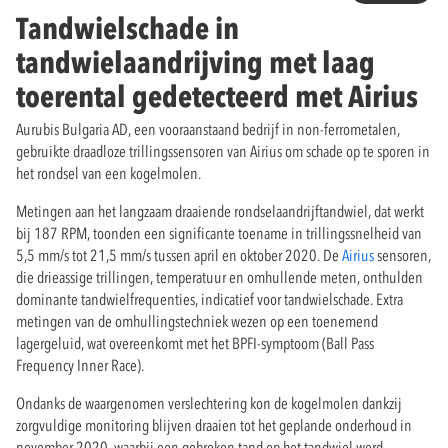
Tandwielschade in
tandwielaandrijving met laag
toerental gedetecteerd met Airius
Aurubis Bulgaria AD, een vooraanstaand bedrijf in non-ferrometalen,
gebruikte draadloze trillingssensoren van Airius om schade op te sporen in
het rondsel van een kogelmolen.
Metingen aan het langzaam draaiende rondselaandrijftandwiel, dat werkt
bij 187 RPM, toonden een significante toename in trillingssnelheid van
5,5 mm/s tot 21,5 mm/s tussen april en oktober 2020. De
Airius
sensoren,
die drieassige trillingen, temperatuur en omhullende meten, onthulden
dominante tandwielfrequenties, indicatief voor tandwielschade. Extra
metingen van de omhullingstechniek wezen op een toenemend
lagergeluid, wat overeenkomt met het BPFI-symptoom (Ball Pass
Frequency Inner Race).
Ondanks de waargenomen verslechtering kon de kogelmolen dankzij
zorgvuldige monitoring blijven draaien tot het geplande onderhoud in
november 2020, waarbij een gebroken tand op het tandwiel werd