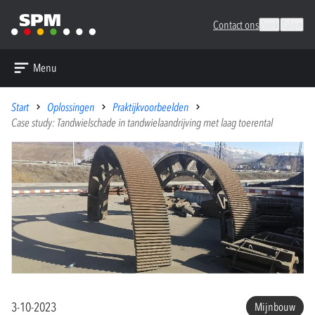
Contact ons
Zoek
Talen
Menu
Start
Oplossingen
Praktijkvoorbeelden
Case study: Tandwielschade in tandwielaandrijving met laag toerental
3-10-2023
Mijnbouw