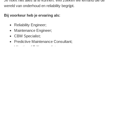
Je hoeft niet alles al te kunnen. Wel zoeken we iemand die de
wereld van onderhoud en reliability begrijpt.
Bij voorkeur heb je ervaring als:
Reliability Engineer;
Maintenance Engineer;
CBM Specialist;
Predictive Maintenance Consultant;
Vibratie- of Trillingsanalist;
Asset Performance Engineer.
Daarnaast beschik je over:
een technische HBO-opleiding of vergelijkbaar werk- en
denkniveau;
ervaring binnen de industrie;
affiniteit met sensortechnologie;
goede communicatieve vaardigheden;
een zelfstandige manier van werken;
rijbewijs B.