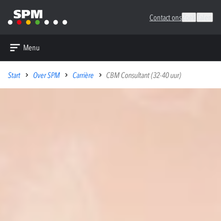
Contact ons
Zoek
Talen
Menu
Start
Over SPM
Carrière
CBM Consultant (32-40 uur)