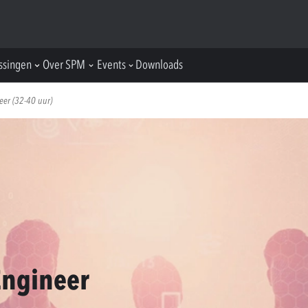
ssingen
Over SPM
Events
Downloads
eer (32-40 uur)
Engineer