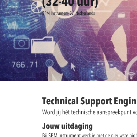
(32-40 uur)
SPM Instrument BV, Netherlands
Technical Support Engin
Word jij hét technische aanspreekpunt vo
Jouw uitdaging
Bij
SPM Instrument
werk je met de nieuwste high