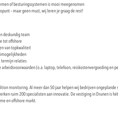
ystemen of besturingssystemen is mooi meegenomen
spunt – maar geen must, wij leren je graag de rest!
en deskundig team
e tot offshore
n van topkwaliteit
oeimogelijkheden
 termijn relaties
 arbeidsvoorwaarden (o.a. laptop, telefoon, reiskostenvergoeding en p
ition monitoring. Al meer dan 50 jaar helpen wij bedrijven ongeplande s
rken ruim 200 specialisten aan innovatie. De vestiging in Drunen is hé
ieme en offshore markt.