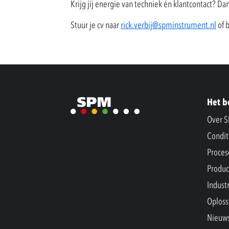
Krijg jij energie van techniek én klantcontact? Da
Stuur je cv naar
rick.verbij@spminstrument.nl
of b
Het b
Over 
Condit
Proces
Produc
Indust
Oploss
Nieuw