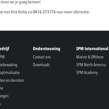
n leren we je graag kennen!
el met Rick Verbij via
0416-373176
voor meer informatie.
edrijf
Ondersteuning
SPM International
SPM
Contact ons
Marine & Offshore
iebewaking
Downloads
SPM North America
optimalisatie
SPM Academy
ten en diensten
rie
ingen
s