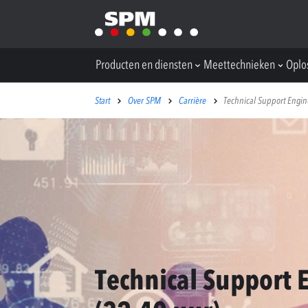
Producten en diensten
Meettechnieken
Oplo
Start
Over SPM
Carrière
Technical Support Engin
Technical Support 