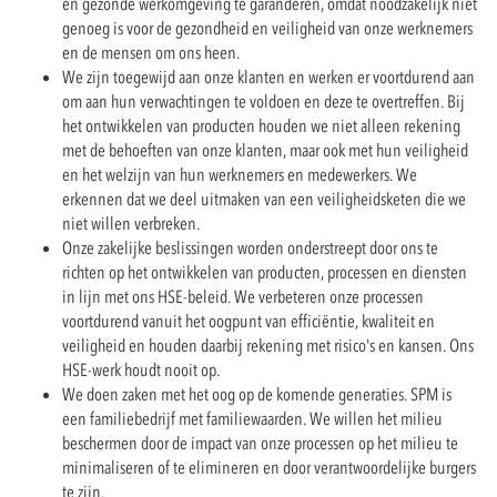
en gezonde werkomgeving te garanderen, omdat noodzakelijk niet
genoeg is voor de gezondheid en veiligheid van onze werknemers
en de mensen om ons heen.
We zijn toegewijd aan onze klanten en werken er voortdurend aan
om aan hun verwachtingen te voldoen en deze te overtreffen. Bij
het ontwikkelen van producten houden we niet alleen rekening
met de behoeften van onze klanten, maar ook met hun veiligheid
en het welzijn van hun werknemers en medewerkers. We
erkennen dat we deel uitmaken van een veiligheidsketen die we
niet willen verbreken.
Onze zakelijke beslissingen worden onderstreept door ons te
richten op het ontwikkelen van producten, processen en diensten
in lijn met ons HSE-beleid. We verbeteren onze processen
voortdurend vanuit het oogpunt van efficiëntie, kwaliteit en
veiligheid en houden daarbij rekening met risico's en kansen. Ons
HSE-werk houdt nooit op.
We doen zaken met het oog op de komende generaties. SPM is
een familiebedrijf met familiewaarden. We willen het milieu
beschermen door de impact van onze processen op het milieu te
minimaliseren of te elimineren en door verantwoordelijke burgers
te zijn.