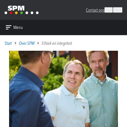
Contact ons
Zoek
Talen
Menu
Start
Over SPM
Ethiek en integriteit