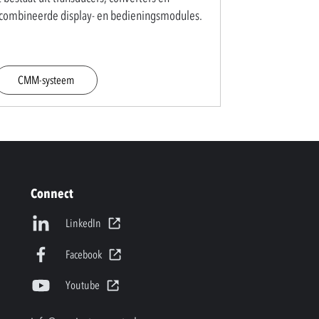
combineerde display- en bedieningsmodules.
CMM-systeem
Connect
LinkedIn
Facebook
Youtube