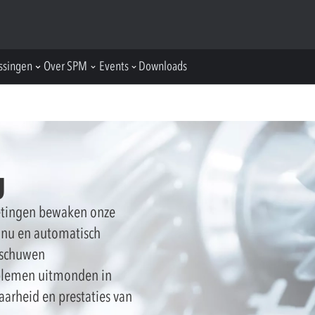
ssingen
Over SPM
Events
Downloads
g
metingen bewaken onze
inu en automatisch
rschuwen
blemen uitmonden in
arheid en prestaties van