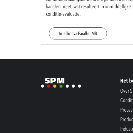
kanalen meet, wat resulteert in onmiddellijke
conditie-evaluatie.
Intellinova Parallel MB
Het b
Over 
Condit
Proces
Produc
Indust