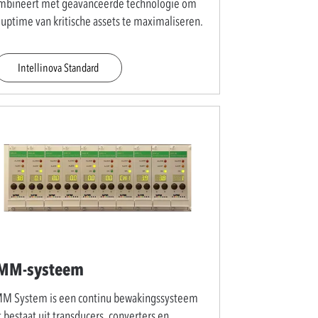
mbineert met geavanceerde technologie om
 uptime van kritische assets te maximaliseren.
Intellinova Standard
MM-systeem
M System is een continu bewakingssysteem
 bestaat uit transducers, converters en