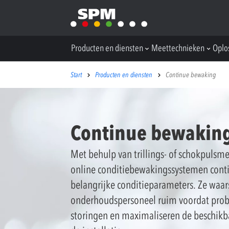
Producten en diensten
Meettechnieken
Oplo
Start
Producten en diensten
Continue bewaking
Continue bewakin
Met behulp van trillings- of schokpuls
online conditiebewakingssystemen cont
belangrijke conditieparameters. Ze waa
onderhoudspersoneel ruim voordat pro
storingen en maximaliseren de beschikba