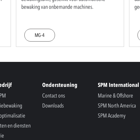
bewaking van onbemande machines.
ge
MG-4
edrijf
Ondersteuning
SPM International
SPM
Contact ons
Marine & Offshore
iebewaking
Downloads
SPM North America
optimalisatie
SPM Academy
ten en diensten
rie