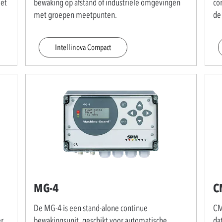
met
bewaking op afstand of industriële omgevingen
co
met groepen meetpunten.
de
Intellinova Compact
MG-4
C
De MG-4 is een stand-alone continue
CM
er
bewakingsunit, geschikt voor automatische
dat