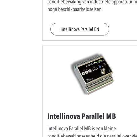
conditiebewaking van industriële apparatuur 
hoge beschikbaarheidseisen.
Intellinova Parallel EN
Intellinova Parallel MB
Intellinova Parallel MB is een kleine
conditiebewakingseenheid die parallel over vi