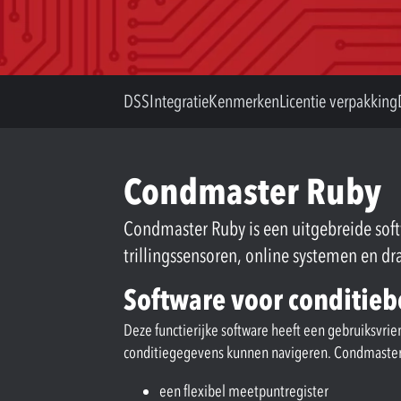
DSS
Integratie
Kenmerken
Licentie verpakking
Condmaster Ruby
Condmaster Ruby is een uitgebreide sof
trillingssensoren, online systemen en 
Software voor conditie
Deze functierijke software heeft een gebruiksvrie
conditiegegevens kunnen navigeren. Condmaster
een flexibel meetpuntregister