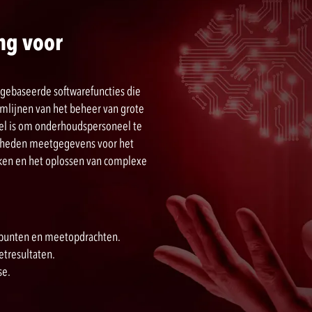
ng voor
 gebaseerde softwarefuncties die
omlijnen van het beheer van grote
el is om onderhoudspersoneel te
lheden meetgegevens voor het
aken en het oplossen van complexe
tpunten en meetopdrachten.
tresultaten.
se.