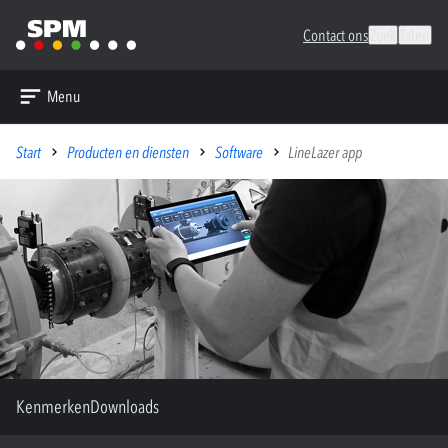
Contact ons
Zoek
Talen
Menu
Start
Producten en diensten
Software
LineLazer app
Kenmerken
Downloads